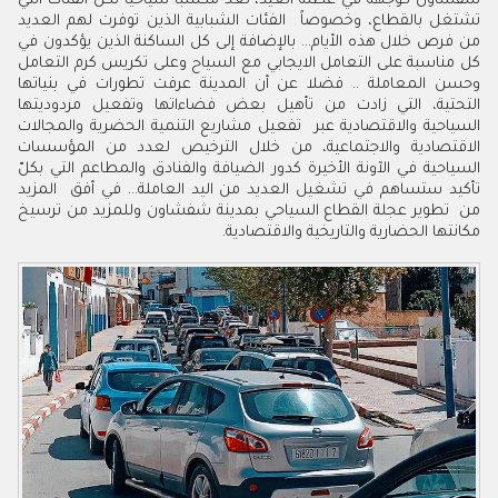
شفشاون كوجهة في عطلة العيد، تعد مكسبا سياحيا لكل الفئات التي
تشتغل بالقطاع، وخصوصاً الفئات الشبابية الذين توفرت لهم العديد
من فرص خلال هذه الأيام... بالإضافة إلى كل الساكنة الذين يؤكدون في
كل مناسبة على التعامل الايجابي مع السياح وعلى تكريس كرم التعامل
وحسن المعاملة .. فضلا عن أن المدينة عرفت تطورات في بنياتها
التحتية، التي زادت من تأهيل بعض فضاءاتها وتفعيل مردوديتها
السياحية والاقتصادية عبر تفعيل مشاريع التنمية الحضرية والمجالات
الاقتصادية والاجتماعية، من خلال الترخيص لعدد من المؤسسات
السياحية في الآونة الأخيرة كدور الضيافة والفنادق والمطاعم التي بكلّ
تأكيد ستساهم في تشغيل العديد من اليد العاملة... في أفق المزيد
من تطوير عجلة القطاع السياحي بمدينة شفشاون وللمزيد من ترسيخ
مكانتها الحضارية والتاريخية والاقتصادية.