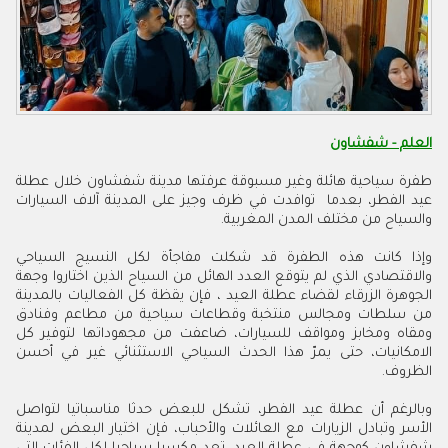
العلم - شفشاون
طفرة سياحية هائلة وغير مسبوقة عرفتها مدينة شفشاون خلال عطلة
عيد الفطر، بعدما توافدت في ظرف وجيز على المدينة آلاف السيارات
والسياح من مختلف المدن المغربية
.
وإذا كانت هذه الطفرة قد شكلت مفاجأة لكل النسيج السياحي
والاقتصادي الذي لم يتوقع العدد الهائل من السياح الذين اختاروا وجهة
الجوهرة الزرقاء لقضاء عطلة العيد ، فإن يقظة كل الفعاليات بالمدينة
من سلطات ومجالس منتخبة وقطاعات سياحية من مطاعم وفنادق
ومقاه ومخابز ومواقف للسيارات، ضاعفت من مجهوداتها لتوفير كل
الامكانيات، حتى يمرّ هذا الحدث السياحي الاستثنائي غير في أحسن
الظروف.
وبالرغم أن عطلة عيد الفطر، تشكل للبعض حدثا مناسباتيا لتواصل
الأسر وتبادل الزيارات مع العائلات والأحباب، فإن اختيار البعض لمدينة