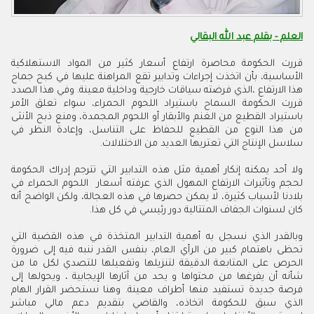
العلم - بقلم عبد الله البقالي
قررت الحكومة محاصرة ارتفاع أسعار كثير من المواد الاستهلاكية
الأساسية، بأن اتخذت إجراءات وتدابير تقع المراهنة عليها في كبح جماح
هذا الارتفاع ،الذي فرضته سياقات خارجية وداخلية معينة. وفي هذا الصدد
قررت الحكومة السماح باستيراد اللحوم الحمراء، سواء تعلق الأمر
باستيراد القطيع من الغنم والأبقار أو اللحوم المجمدة، ومنع ذبح الأنثى
من هذا النوع من القطيع للحفاظ على التناسل، وإعادة النظر في
سلاسل الإنتاج التي تعتريها العديد من الاختلالات.
ولا أحد يمكنه إنكار أهمية مثل هذه التدابير التي تترجم إدراك الحكومة
لحجم وتأثيرات الارتفاع المهول الذي عرفته أسعار اللحوم الحمراء في
بلادنا لأسباب كثيرة، لا يمكن حصرها في هذه العجالة، ولكن الواضح أنه
كان لسنوات الجفاف المتتالية دور رئيسي في كل هذا
.
وبالقدر الذي نسجل به أهمية التدابير المتخذة في هذه القضية التي
تحظى باهتمام كبير من الرأي العام، بنفس القدر ننبه فيه إلى ضرورة
الحرص على المتابعة الدقيقة لتنزيلها وتفعيلها للتصدي لكل ما من
شأنه أن يفرغها من محتواها و يحد من آثارها الإيجابية ، ويحولها إلى
فرصة جديدة تستفيد منها أطراف معينة. وهنا نستحضر القرار الهام
الذي سبق للحكومة اتخاذه، والقاضي بتقديم دعم مالي مباشر