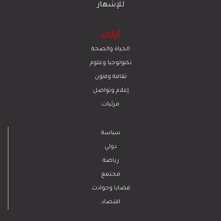
للإشهار
أركان
الحياة والصحة
تكنولوجيا وعلوم
ﺛﻘﺎﻓﺔ وﻓﻧون
إعلام وتواصل
مرئيات
سياسة
دولي
رياضة
مجتمع
قضايا وحوادث
اقتصاد