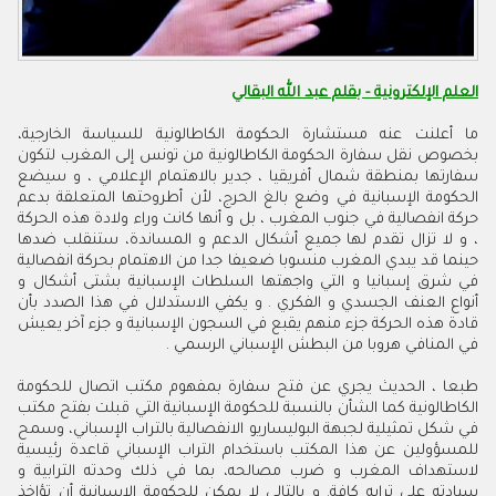
العلم الإلكترونية - بقلم عبد الله البقالي
ما أعلنت عنه مستشارة الحكومة الكاطالونية للسياسة الخارجية،
بخصوص نقل سفارة الحكومة الكاطالونية من تونس إلى المغرب لتكون
سفارتها بمنطقة شمال أفريقيا ، جدير بالاهتمام الإعلامي ، و سيضع
الحكومة الإسبانية في وضع بالغ الحرج، لأن أطروحتها المتعلقة بدعم
حركة انفصالية في جنوب المغرب ، بل و أنها كانت وراء ولادة هذه الحركة
، و لا تزال تقدم لها جميع أشكال الدعم و المساندة، ستنقلب ضدها
حينما قد يبدي المغرب منسوبا ضعيفا جدا من الاهتمام بحركة انفصالية
في شرق إسبانيا و التي واجهتها السلطات الإسبانية بشتى أشكال و
أنواع العنف الجسدي و الفكري . و يكفي الاستدلال في هذا الصدد بأن
قادة هذه الحركة جزء منهم يقبع في السجون الإسبانية و جزء آخر يعيش
في المنافي هروبا من البطش الإسباني الرسمي .
طبعا ، الحديث يجري عن فتح سفارة بمفهوم مكتب اتصال للحكومة
الكاطالونية كما الشأن بالنسبة للحكومة الإسبانية التي قبلت بفتح مكتب
في شكل تمثيلية لجبهة البوليساريو الانفصالية بالتراب الإسباني، وسمح
للمسؤولين عن هذا المكتب باستخدام التراب الإسباني قاعدة رئيسية
لاستهداف المغرب و ضرب مصالحه، بما في ذلك وحدته الترابية و
سيادته على ترابه كافة. و بالتالي لا يمكن للحكومة الإسبانية أن تؤاخذ