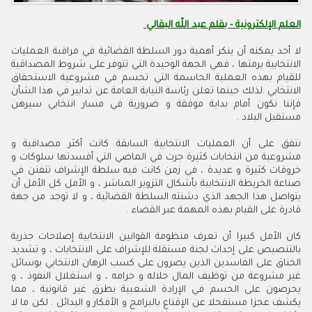
العلم الإلكترونية - بقلم عبد اللّه البقالي
لا أحد يمكنه أن ينكر أهمية دور السلطة القضائية في مراقبة العمليات
الانتخابية برمتها ، فهي الجهة الوحيدة التي تتوفر على شروط المصداقية
للقيام بهذه العملية الحاسمة التي تحسم في مشروعية الاستحقاق
الانتخابي .لذلك حينما تعلن رئاسة النيابة العامة عن تدابير في هذا الشأن
فإننا نكون أمام بداية موفقة و ضرورية في مسار انتخابي سيرهن
مستقبل البلاد .
نتفق على أن العمليات الانتخابية السابقة كانت أكثر مصداقية و
مشروعية من انتخابات كثيرة جرت في الماضي التي أفسدتها سلوكات و
خروقات كثيرة و عديدة ، في زمن كانت فيه سلطة الإشراف تتفنن في
صناعة الخريطة الانتخابية بأشكال التزوير المباشر ، و الأمل كل الأمل أن
يتواصل هذا الجهد الذي دشنته السلطة القضائية ، و لا توجد من جهة
قادرة على القيام بهذه المهمة عبر القضاء .
كان الأمل كبيرا أن تعرف منظومة القوانين الانتخابية إصلاحات جذرية
بالتنصيص على إحداث لجنة مستقلة للإشراف على الانتخابات ، و تشديد
الخناق على الفاسدين الذين يصرون على كسب الرهان الانتخابي بوسائل
غير مشروعة من توظيف المال حلاله و حرامه ، و استغلال النفوذ ، و
يحرصون على الحسم في الإرادة الشعبية بطرق غير قانونية ، مما
يكشف عجزا مستفحلا عن الإقناع بالبرامج و الأفكار و البدائل . لكن ما لا