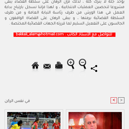
يؤخذ جله لا يترك كله ، لذلك فإن الرهان على سلطة القضاء يبقى
مشروعا لتحصين العمليات الانتخابية ، و لهذا فإننا نسجل بارتياح بداية
العمل في هذا الورش من طرف رئاسة النيابة العامة و من طرف
السلطة القضائية برمتها ، و يبقى الرهان على القضاة الواقفون و
الجالسون على التفعيل السليم لما قررته الجهات القضائية المختصة .
للتواصل مع الأستاذ الكاتب : bakkali_alam@hotmail.com
<
>
في نفس الركن