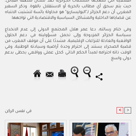
القمعية التي تنتهجها السلطات الجزائرية ضد سكان منطقة القبائل،
حيث يتم سحق أي مطالب بالحرية أو الاستقلال بالقوة. وذكر السفير
المغربي أن دعم الجزائر لـ"البوليساريو" هو محاولة يائسة لتشتيت الانتباه
عن قضاياها الداخلية والمشاكل السياسية والاقتصادية التي تواجهها.
وفي ختام رسالته، دعا عمر هلال المجتمع الدولي إلى عدم الانخداع
بسياسة الجزائر المزدوجة وإلى تحمل مسؤوليته في دعم الحلول
الواقعية والعادلة للنزاعات الإقليمية، مشددًا على أن موقف المغرب من
قضية الصحراء يستند إلى احترام وحدة أراضيه وسيادته الوطنية، وفي
الوقت ذاته احترامه لمبدأ الحكم الذاتي كحل عملي وواقعي يحظى بدعم
دولي واسع.
<
>
في نفس الركن