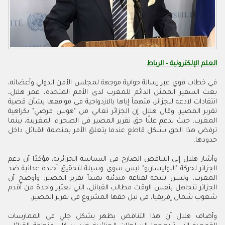
العلم الإلكترونية - الرباط
في خطاب قوي عبر رسالة جوابية موجهة لمجلس الأمن الدولي وأعضائه،
بعث السفير الممثل الدائم للمغرب لدى الأمم المتحدة، عمر هلال،
انتقادات لاذعة للجزائر، متهماً إياها بالازدواجية في مواقفها بشأن قضية
تقرير المصير. وقال هلال إن الجزائر تعاني من "هوس مرضي" بكراهية
المغرب، حيث تدعم علنًا حق تقرير المصير في الصحراء المغربية، بينما
ترفض هذا الحق بشكل قاطع عندما يتعلق الأمر بمنطقة القبائل داخل
حدودها.
وأشار هلال إلى التناقض الصارخ في السياسة الجزائرية، مؤكدًا أن دعم
الجزائر لحركة "البوليساريو" ليس سوى وسيلة لتحقيق أجندة عدائية ضد
المغرب، وليس نتيجة لقناعة مبدئية بمبدأ تقرير المصير. وأوضح أن
الجزائر تتجاهل بنفس الوقت مطالب القبائل، التي تعتبر واحدة من أقدم
شعوب شمال إفريقيا، في نيل حقها المشروع في تقرير المصير.
وأضاف هلال أن هذا التناقض يظهر بشكل جلي في الممارسات