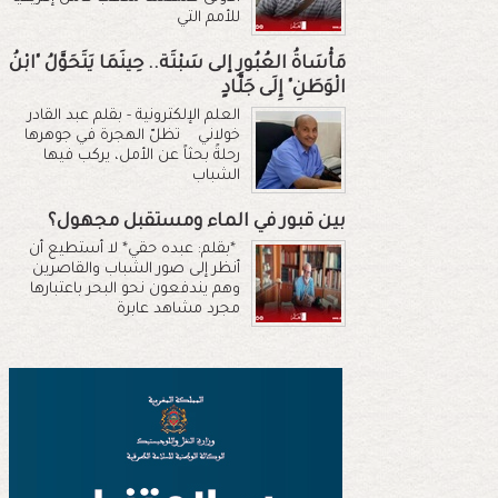
للأمم التي
مَأْسَاةُ العُبُورِ إلى سَبْتَة.. حِينَمَا يَتَحَوَّلُ "ابْنُ
الْوَطَنِ" إِلَى جَلَّادٍ
العلم الإلكترونية - بقلم عبد القادر
خولاني تظلّ الهجرة في جوهرها
رحلةً بحثاً عن الأمل، يركب فيها
الشباب
بين قبور في الماء ومستقبل مجهول؟
*بقلم: عبده حقي* لا أستطيع أن
أنظر إلى صور الشباب والقاصرين
وهم يندفعون نحو البحر باعتبارها
مجرد مشاهد عابرة