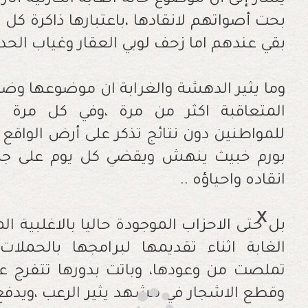
يشار إلى أن موضوع حالة الغابة الكارثية أث
بحت أصواتهم لانقادها ،باعتبارها ذاكرة كل 
بقي عندهم اما زحف لوبي العقار وغياب الحدا
وما يثير الدهشة والغرابة ان موضوعها وض
المتعاقبة اكثر من مرة ،وفي كل مرة 
للمواطنين دون نتائج تذكر على أرض الواقع
بورم خبيث ينهش ويقضي كل يوم على جزء
انقاده واحياؤه ..
بل حتى الاحزاب الموجودة حاليا بالاغلبية ا
الغابة اثناء تقديمها لبرامجها بالحملات 
تملصت من وعودها، وباتت بدورها تتفرج عل
وقطع الاشجار في مشهد يثير الرعب ،ويدفع