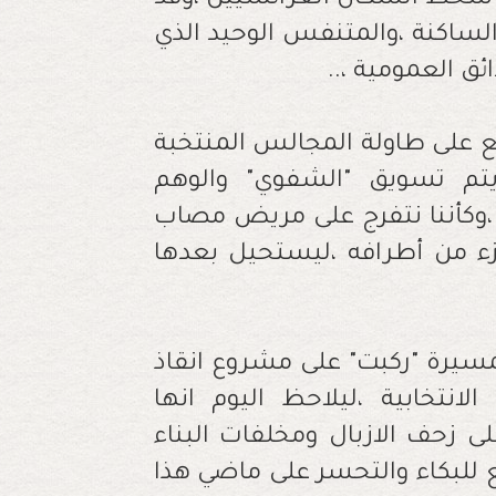
ار سخط السكان العرائشيين ،وقد
الساكنة ،والمتنفس الوحيد الذي
ئق العمومية ،..
ع على طاولة المجالس المنتخبة
يتم تسويق "الشفوي" والوهم
 ،وكأننا نتفرج على مريض مصاب
 من أطرافه ،ليستحيل بعدها
لمسيرة "ركبت" على مشروع انقاذ
الانتخابية ،ليلاحظ اليوم انها
ى زحف الازبال ومخلفات البناء
 للبكاء والتحسر على ماضي هذا