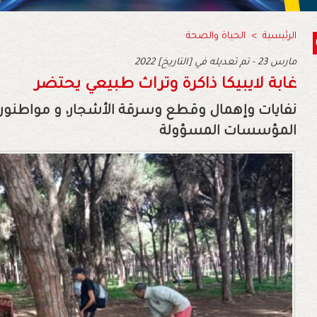
الرئيسية
>
الحياة والصحة
2022 مارس 23 - تم تعديله في [التاريخ]
غابة لايبيكا ذاكرة وتراث طبيعي يحتضر
نفايات وإهمال وقطع وسرقة الأشجار، و مواطنون 
المؤسسات المسؤولة