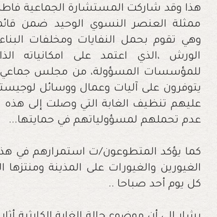
هذا وقد شاركت المستشارة الجماعية فاطم
ممثلة العنصر النسوي الوحيد ضمن قائ
وهي تقوم بحمل النفايات ومخلفات البناء
الورش ،الذي اعتمد على امكانياته الذ
للمؤسسات المسؤولة، من مجلس جماعي وإ
يتوفرون على آليات وعمال ووسائل لوجيست
عليهم تنظيف الغابة التي وصلت إلى هذه 
عدم تحملهم لمسؤولياتهم في حمايتها...
كما يؤكد المتطوعون/ت استمرارهم في هذه 
الغيورين والغيورات على المذينة ومنتزها ا
كل يوم أحد صباحا ..