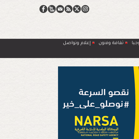
جيا
ﺛﻘﺎﻓﺔ وﻓﻧون
إعلام وتواصل