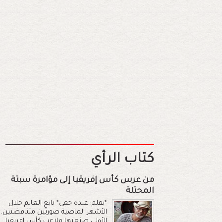
كتاب الرأي
من عرس كأس إفريقيا إلى مؤامرة سبتة
المحتلة
*بقلم: عبده حقي* تابع العالم خلال
الأشهر الماضية صورتين متناقضتين.
الأولى صنعتها ملاعب كأس إفريقيا