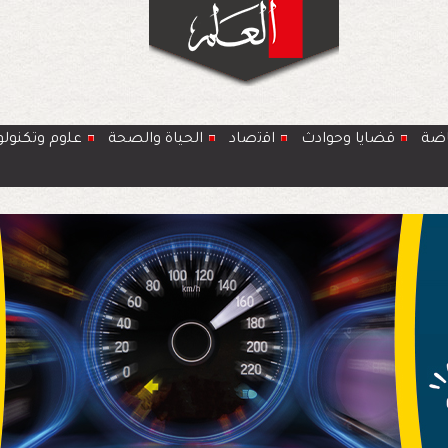
اضة
قضايا وحوادث
اﻗﺗﺻﺎد
الحياة والصحة
ﻋﻠوم وتكنولو