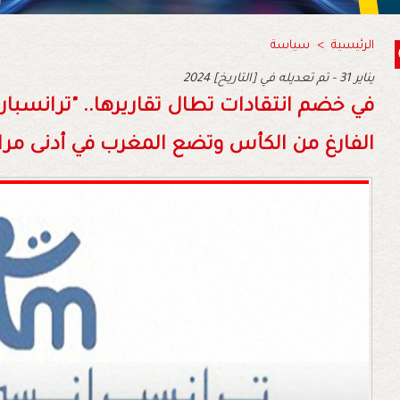
الرئيسية
>
سياسة
2024 يناير 31 - تم تعديله في [التاريخ]
‬الفارغ‭ ‬من‭ ‬الكأس‭ ‬وتضع‭ ‬المغرب‭ ‬في‭ ‬أدنى‭ ‬مراتب‭ ‬محاربة‭ ‬الفساد