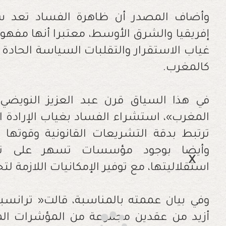
‬كالمغرب‭.‬
‬استقلاليتها،‭ ‬مع‭ ‬توفير‭ ‬الإمكانيات‭ ‬اللازمة‭ ‬لتحقيق‭ ‬ذلك‭.‬