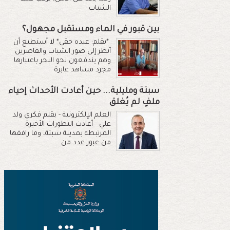
الشباب
بين قبور في الماء ومستقبل مجهول؟
*بقلم: عبده حقي* لا أستطيع أن
أنظر إلى صور الشباب والقاصرين
وهم يندفعون نحو البحر باعتبارها
مجرد مشاهد عابرة
سبتة ومليلية... حين أعادت الأحداث إحياء
ملفٍ لم يُغلق
العلم الإلكترونية - بقلم فكري ولد
علي أعادت التطورات الأخيرة
المرتبطة بمدينة سبتة، وما رافقها
من عبور عدد من