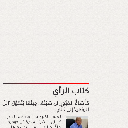
كتاب الرأي
مَأْسَاةُ العُبُورِ إلى سَبْتَة.. حِينَمَا يَتَحَوَّلُ "ابْنُ
الْوَطَنِ" إِلَى جَلَّادٍ
العلم الإلكترونية - بقلم عبد القادر
خولاني تظلّ الهجرة في جوهرها
رحلةً بحثاً عن الأمل، يركب فيها