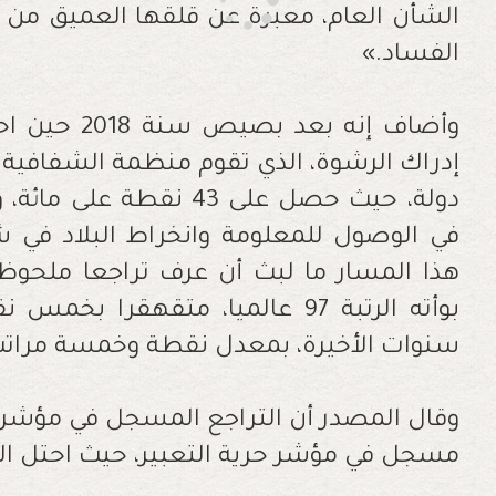
‬الفساد‮»‬‭.‬
‬سنوات‭ ‬الأخيرة،‭ ‬بمعدل‭ ‬نقطة‭ ‬وخمسة‭ ‬مراتب‭ ‬كل‭ ‬سنة‭.‬
‬مسجل‭ ‬في‭ ‬مؤشر‭ ‬حرية‭ ‬التعبير،‭ ‬حيث‭ ‬احتل‭ ‬المغرب‭ ‬الرتبة‭ ‬144‭ ‬سنة‭ ‬2022‭.‬