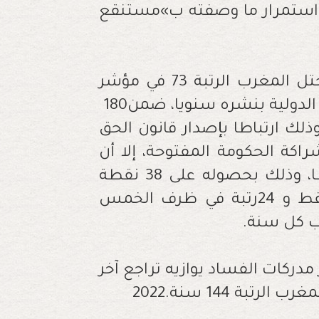
‬إدراك‭ ‬الرشوة،‭ ‬الذي‭ ‬تقوم‭ ‬منظمة‭ ‬الشفافية‭ ‬الدولية‭ ‬بنشره‭ ‬سنويا،‭ ‬ضمن‭ ‬180‭