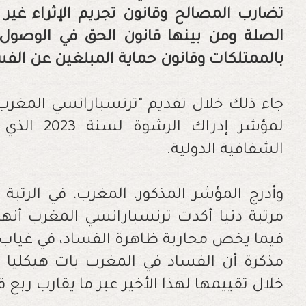
‬بالممتلكات‭ ‬وقانون‭ ‬حماية‭ ‬المبلغين‭ ‬عن‭ ‬الفساد‭.‬
جاء‭ ‬ذلك‭ ‬خلال‭ ‬تقديم‭ ‬‮ "ترنسبارانسي‭ ‬المغرب"‮ يومه الثلاثاء 03 يناير،‭ ‬بالرباط
‬الشفافية‭ ‬الدولية‭.‬
‬خلال‭ ‬تقييمها‭ ‬لهذا‭ ‬الأخير‭ ‬عبر‭ ‬ما‭ ‬يقارب‭ ‬ربع‭ ‬قرن‭.‬