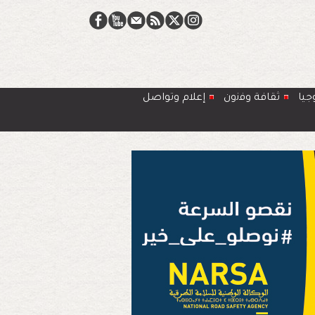
جيا
ﺛﻘﺎﻓﺔ وﻓﻧون
إعلام وتواصل