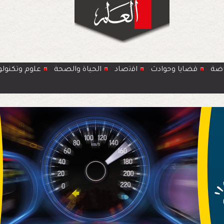
اضة
قضايا وحوادث
اﻗﺗﺻﺎد
الحياة والصحة
ﻋﻠوم وتكنولو