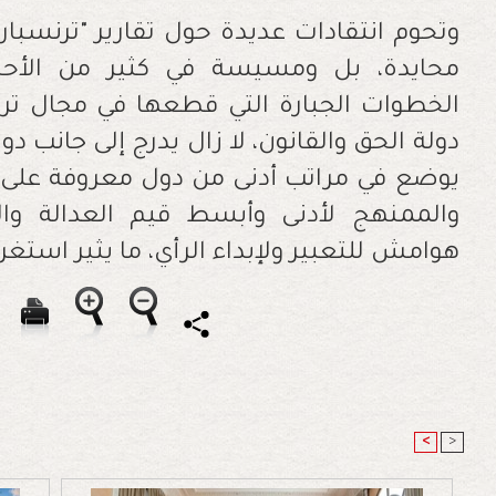
‬هوامش‭ ‬للتعبير‭ ‬ولإبداء‭ ‬الرأي،‭ ‬ما‭ ‬يثير‭ ‬استغراب‭ ‬ودهشة‭ ‬عديد‭ ‬من‭ ‬المراقبين‭.‬
<
>