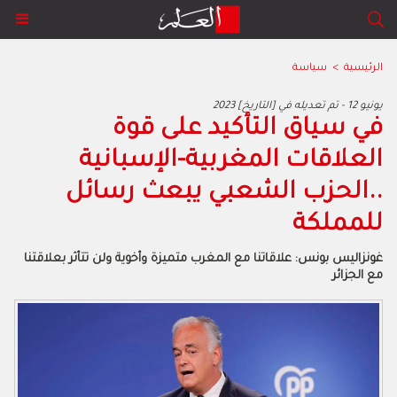
الرئيسية
>
سياسة
2023 يونيو 12 - تم تعديله في [التاريخ]
‬للمملكة‮
‬مع‭ ‬الجزائر‭ ‬