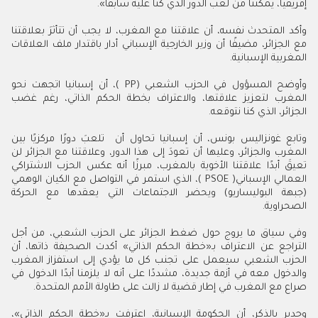
إفريقيا، يمكننا من لعب الدور الذي كنا عليه سابقًا»
.
وأكد المتحدث نفسه، أن علاقتنا مع المغرب، لا يجب أن تتأثرَ بعلاقتنا
مع الجزائر، مضيفًا أن وزير الخارجية الإسباني أدار باقتدار ملف العلاقات
المغربية الإسبانية
.
وأوضح المسؤول في الحزب الشعبي (
PP
)، أن إسبانيا اتجهت نحو
المغرب لتعزيز علاقتها، والاعتراف بخطة الحكم الذاتي، رغم غضب
الجزائر، الذي كنا نتوقعه
.
وتابع غونزاليس بونس، أن إسبانيا تحاول أن تلعبَ دورًا مركزيًا بين
المغرب والجزائر، وعليها أن تعودَ إلى هذا الدور، وعلاقتنا مع الجزائر لن
تعيقَ أبدًا علاقتنا الأخوية بالمغرب، مبرزًا أنه عكس الحزب الاشتراكي
العمالي الإسباني(
PSOE
)، الذي استمر في التواصل مع الكيان الوهمي
(جبهة البوليساريو) ويحضر الاجتماعات التي يعقدها مع الحركة
الصحراوية
.
وفي سياق ما يروج حول ضغط الجزائر على الحزب الشعبي، من أجل
التراجع عن الاعتراف بـ«خطة الحكم الذاتي» أكدت الصحيفة ذاتها، أن
الحزب الشعبي سيعمل على تجنب كل ما يؤدي إلى استفزاز المغرب
والدخول معه في أزمة جديدة، مشددًا على أنه لا يلزمنا أبدًا الدخول في
صراع مع المغرب في إطار قضية لا زالت على طاولة الأمم المتحدة
.
وجدير بالذكر، أن الحكومة الإسبانية، اعترفت بـ«خطة الحكم الذاتي»،