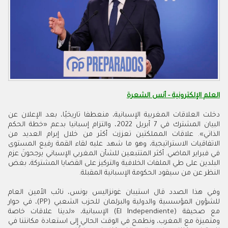
العلم الإلكترونية - أنس الشعرة
دخلت العلاقات المغربية الإسبانية، منعطفا تاريخيًا، بعد الإعلان عن
البيان المشترك في 7 أبريل 2022، والتزام إسبانيا بدعم «خطة الحكم
الذاتي»
.
علاقات المملكتين تعززت أكثر من خلال إبرام العديد من
الاتفاقيات الاستراتيجية، وهو ما شهد عليه لقاء القمة رفيع المستوى
في فبراير الماضي. أكثر المتتبعين للشأن المغربي الإسباني يرجحونَ عزم
البلدين على طي الملفات الخلافية والتركيز على القضايا المشتركة، بغض
النظر عن من سيقود الحكومة الإسبانية المقبلة
.
وفي هذا الصدد قال استيبان غونزاليس بونس، نائب الأمين العام
للشؤون المؤسسية والدولية والبرلمان للحزب الشعبي (
PP
)، في حوار
مع صحيفة (
El Independiente
) الإسبانية، «لدينا علاقات خاصة
ومتميزة مع المغرب، ونطمح في الوقت الحالي إلى استعادة مكانتنا في