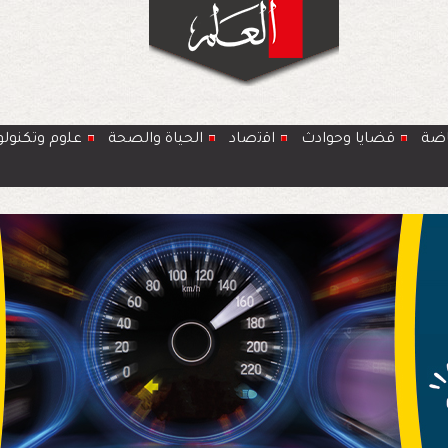
اضة
قضايا وحوادث
اﻗﺗﺻﺎد
الحياة والصحة
ﻋﻠوم وتكنولو