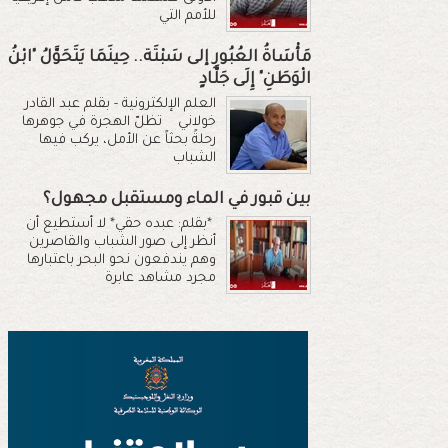
للأمم التي
مَأْسَاةُ العُبُورِ إلى سَبْتَة.. حِينَمَا يَتَحَوَّلُ "ابْنُ
الْوَطَنِ" إِلَى جَلَّادٍ
العلم الإلكترونية - بقلم عبد القادر
خولاني تظلّ الهجرة في جوهرها
رحلةً بحثاً عن الأمل، يركب فيها
الشباب
بين قبور في الماء ومستقبل مجهول؟
*بقلم: عبده حقي* لا أستطيع أن
أنظر إلى صور الشباب والقاصرين
وهم يندفعون نحو البحر باعتبارها
مجرد مشاهد عابرة