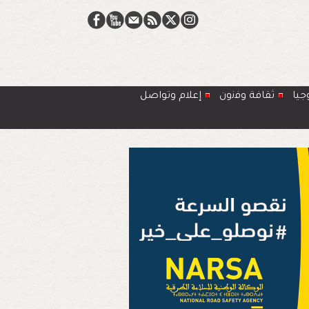
جيا
ﺛﻘﺎﻓﺔ وﻓﻧون
إعلام وتواصل