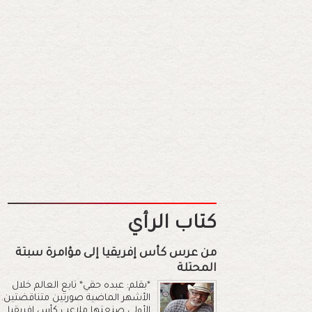
كتاب الرأي
من عرس كأس إفريقيا إلى مؤامرة سبتة
المحتلة
*بقلم: عبده حقي* تابع العالم خلال
الأشهر الماضية صورتين متناقضتين.
الأولى صنعتها ملاعب كأس إفريقيا