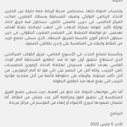
الجولة.
ولحساب الجولة ذاتها، ستحتضن مدينة الرباط قمة حارقة بين الجارين
الاتحاد الرياضي التواركي وصيف المسابقة وسطاد المغربي صاحب
المركز الخامس، في ديربي عاصمي خالص، سيحاول فيه فريق اتحاد
تواركة تأكيد تفوقه بمباراة الذهاب التي انتهت لصالحه بثلاثة أهداف
لهدفين، ثم مواصلة الضغط على المتصدر المغرب التطواني، في حين
سيكون الحافز أقوى بالنسبة للعريق السطاد، الذي يسعى لجمع مزيد
من النقاط والبقاء في المنافسة على إحدى بطاقتي الصعود.
وبالنسبة لصانع الحدث في الأسبوع الماضي، فريق الكوكب المراكشي
الذي استطاع تحقيق أول فوز له منذ انطلاق المسابقة أمام الوداد
الفاسي بهدف نظيف، فسيرحل لملاقاة الاتحاد الزموري للخميسات
ثامن الترتيب، وكله أمل في البصم على ثاني فوز له أمام الزموريين، من
أجل تأكيد صحوته، والإبقاء على حظوظه قائمة من أجل مغادرة مؤخرة
الترتيب التي يقبع فيها منذ انطلاق البطولة
.
أما باقي مواجهات الجولة، فلا تخلو من أهمية، حيث تسعى جميع الفرق
المتنافسة إلى تحقيق الفوز ومراكمة أكثر عدد ممكن من النقاط، أما
لضمان صعودها لدوري الأضواء أو إنهاء من الموسم في مراكز مريحة
.
البرنامج
:
الأحد 6 مارس 2022