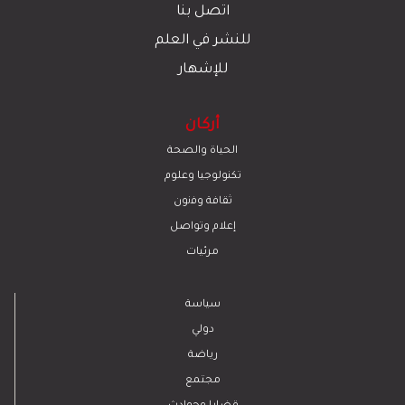
اتصل بنا
للنشر في العلم
للإشهار
أركان
الحياة والصحة
تكنولوجيا وعلوم
ﺛﻘﺎﻓﺔ وﻓﻧون
إعلام وتواصل
مرئيات
سياسة
دولي
رياضة
مجتمع