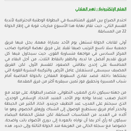
العلم الإلكترونية - زهير العلالي
احتدم الصراع بين الفرق المتنافسة في البطولة الوطنية الاحترافية لأندية
القسم الثاني، حيث تقام نهاية هذا الأسبوع مباريات قوية في إطار الجولة
22 من المسابقة.
أولى لقاءات الجولة تستهل يوم الأحد بمباراة مهمة، يحل فيها فريق
جمعية سلا تاسع الترتيب ضيفا ثقيلا على فريق نهضة الزمامرة صاحب
المركز السادس في مواجهة متساوية القوى، حيث سيحاول فيها كل
فريق تقديم أفضل ما لديه، والظفر بالنقاط الثلاث، من أجل البقاء في
المنافسة على إحدى بطاقتي الصعود للقسم الأول. لكن الفريق
المضيف سيسعى لاستغلال عامل الأرض والتركيبة البشرية القوية التي
يمتلكها داخله، قصد تفادي السقوط المفاجئ بالجولة الماضية أمام
شباب المسيرة وتحقيق فوز ثمين سيقربه أكثر من فرق المقدمة.
من جهته سيكون نادي المغرب التطواني، متصدر البطولة، على موعد مع
اختبار صعب عندما يواجه يوم الأحد، العنيد الاتحاد الإسلامي الوجدي،
الذي سيحتم على المدرب عبد اللطيف جريندو، اتخاذ الكثير من الحيطة
والحذر أمام فريق يستطيع الوصول إلى الشباك وإرهاق الخصوم، وهو ما
أكده في العديد من المناسبات السابقة، لكن ممثل الحمامة البيضاء
سيكون له رأي آخر بما أن نواياه بالعودة إلى دوري الأضواء باتت واضحة،
خصوصا مع سجله الخالي من الهزيمة منذ الجولة الثالثة وإلى حدود هذه