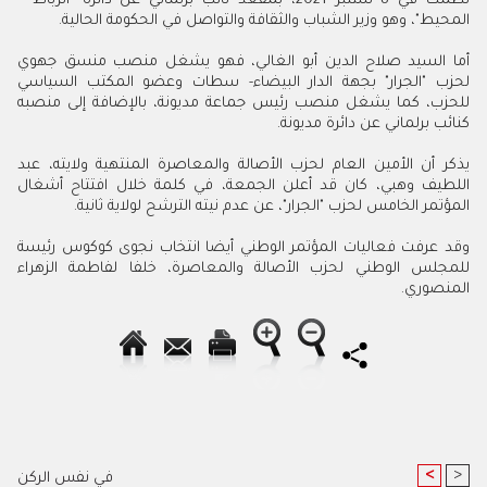
نظمت في 8 شتنبر 2021، بمقعد نائب برلماني عن دائرة "الرباط –
المحيط"، وهو وزير الشباب والثقافة والتواصل في الحكومة الحالية.
أما السيد صلاح الدين أبو الغالي، فهو يشغل منصب منسق جهوي
لحزب "الجرار" بجهة الدار البيضاء- سطات وعضو المكتب السياسي
للحزب، كما يشغل منصب رئيس جماعة مديونة، بالإضافة إلى منصبه
كنائب برلماني عن دائرة مديونة.
يذكر أن الأمين العام لحزب الأصالة والمعاصرة المنتهية ولايته، عبد
اللطيف وهبي، كان قد أعلن الجمعة، في كلمة خلال افتتاح أشغال
المؤتمر الخامس لحزب "الجرار"، عن عدم نيته الترشح لولاية ثانية.
وقد عرفت فعاليات المؤتمر الوطني أيضا انتخاب نجوى كوكوس رئيسة
للمجلس الوطني لحزب الأصالة والمعاصرة، خلفا لفاطمة الزهراء
المنصوري.
<
>
في نفس الركن