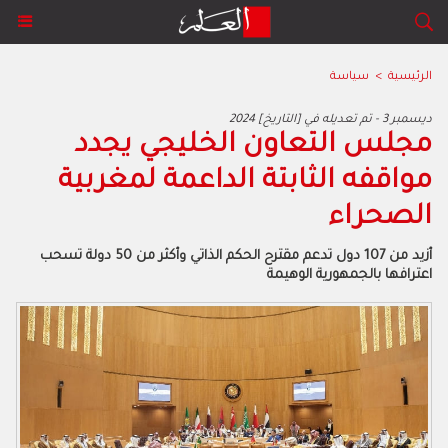
الرئيسية
>
سياسة
2024 ديسمبر 3 - تم تعديله في [التاريخ]
‬الصحراء‭ ‬
‬اعترافها‭ ‬بالجمهورية‭ ‬الوهيمة‭ ‬