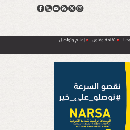
جيا
ﺛﻘﺎﻓﺔ وﻓﻧون
إعلام وتواصل