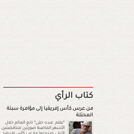
كتاب الرأي
من عرس كأس إفريقيا إلى مؤامرة سبتة
المحتلة
*بقلم: عبده حقي* تابع العالم خلال
الأشهر الماضية صورتين متناقضتين.
الأولى صنعتها ملاعب كأس إفريقيا