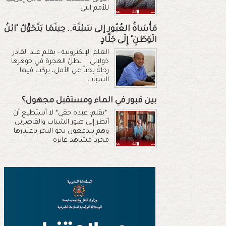
للأمم التي
مَأْسَاةُ العُبُورِ إلى سَبْتَة.. حِينَمَا يَتَحَوَّلُ "ابْنُ
الْوَطَنِ" إِلَى جَلَّادٍ
العلم الإلكترونية - بقلم عبد القادر
خولاني تظلّ الهجرة في جوهرها
رحلةً بحثاً عن الأمل، يركب فيها
الشباب
بين قبور في الماء ومستقبل مجهول؟
*بقلم: عبده حقي* لا أستطيع أن
أنظر إلى صور الشباب والقاصرين
وهم يندفعون نحو البحر باعتبارها
مجرد مشاهد عابرة