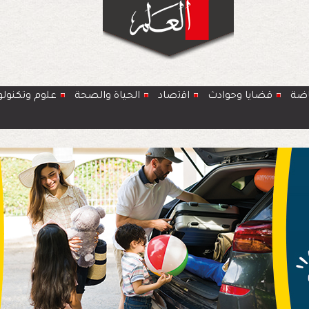
اضة
قضايا وحوادث
اﻗﺗﺻﺎد
الحياة والصحة
ﻋﻠوم وتكنولو