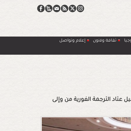
جيا
ﺛﻘﺎﻓﺔ وﻓﻧون
إعلام وتواصل
عتاد الترجمة الفورية من وإلى