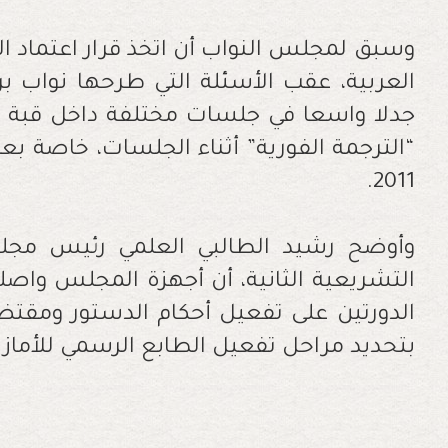
وسبق لمجلس النواب أن اتخذ قرار اعتماد الت
العربية، عقب الأسئلة التي طرحها نواب برلم
جدلا واسعا في جلسات مختلفة داخل قبة البر
“الترجمة الفورية” أثناء الجلسات، خاصة بع
2011.
وأوضح رشيد الطالبي العلمي رئيس مجلس 
التشريعية الثانية، أن أجهزة المجلس واصل
الدورتين على تفعيل أحكام الدستور ومقتض
بتحديد مراحل تفعيل الطابع الرسمي للأمازي