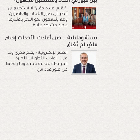
بين قبور في الماء ومستقبل مجهول؟
*بقلم: عبده حقي* لا أستطيع أن
أنظر إلى صور الشباب والقاصرين
وهم يندفعون نحو البحر باعتبارها
مجرد مشاهد عابرة
سبتة ومليلية... حين أعادت الأحداث إحياء
ملفٍ لم يُغلق
العلم الإلكترونية - بقلم فكري ولد
علي أعادت التطورات الأخيرة
المرتبطة بمدينة سبتة، وما رافقها
من عبور عدد من