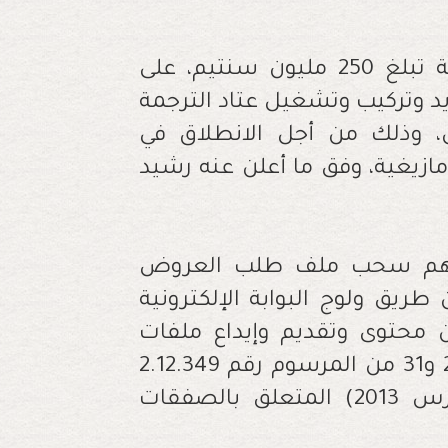
أعلن مجلس النواب، عبر وثيقة عن صفقة تبلغ 250 مليون سنتيم، على
وتركيب وتشغيل عتاد الترجمة
س، وذلك من أجل الانطلاق في
مازيغية، وفق ما أعلن عنه رشيد
كانهم سحب ملف طلب العروض
يق ولوج البوابة الإلكترونية
 محتوى وتقديم وإيداع ملفات
المتنافسين مطابق لمقتضى المواد 27 و29 و31 من المرسوم رقم 2.12.349
الصادر في 8 جمادى الأولى 1434 (20 مارس 2013) المتعلق بالصفقات