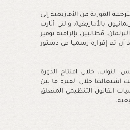
رجمة الفورية من الأمازيغية إلى
انيون بالأمازيغية، والتي أثارت
لمان، مُطالبين بإلزامية توفير
د أن تم إقراره رسميا في دستور
النواب، خلال افتتاح الدورة
ت اشتغالها خلال الفترة ما بين
يات القانون التنظيمي المتعلق
غية.