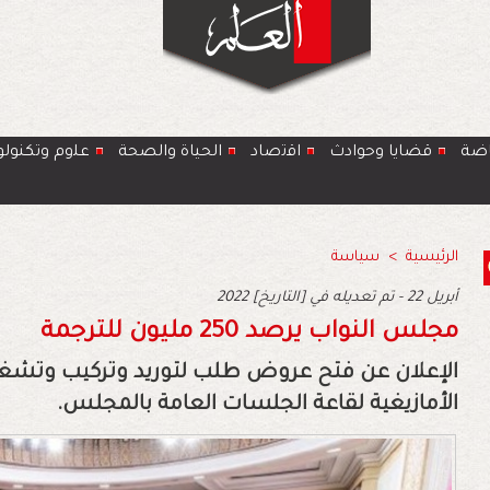
اضة
قضايا وحوادث
اﻗﺗﺻﺎد
الحياة والصحة
ﻋﻠوم وتكنولو
الرئيسية
>
سياسة
2022 أبريل 22 - تم تعديله في [التاريخ]
مجلس النواب يرصد 250 مليون للترجمة
الإعلان عن فتح عروض طلب لتوريد وتركيب وتشغيل 
الأمازيغية لقاعة الجلسات العامة بالمجلس.