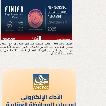
*العلم الإلكترونية* أعلنت جمعية مهرجان إسني ن ورغ الدولي
للفيلم الأمازيغي، بشراكة مع المعهد الملكي للثقافة الأمازيغية،
عن فتح باب الترشيح لنيل الجائزة الوطنية للثقافة الأمازيغية
برسم سنة 2025، في