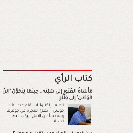
كتاب الرأي
مَأْسَاةُ العُبُورِ إلى سَبْتَة.. حِينَمَا يَتَحَوَّلُ "ابْنُ
الْوَطَنِ" إِلَى جَلَّادٍ
العلم الإلكترونية - بقلم عبد القادر
خولاني تظلّ الهجرة في جوهرها
رحلةً بحثاً عن الأمل، يركب فيها
الشباب