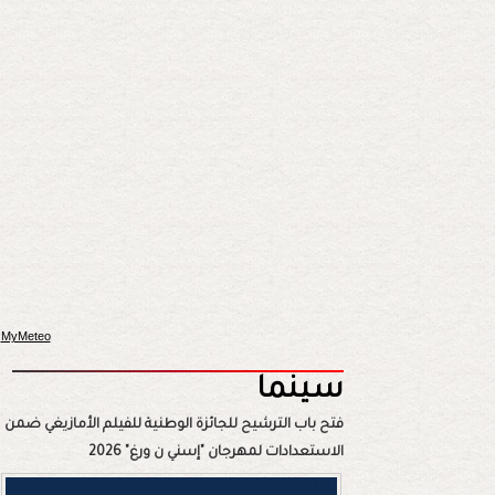
MyMeteo
سينما
فتح باب الترشيح للجائزة الوطنية للفيلم الأمازيغي ضمن
الاستعدادات لمهرجان "إسني ن ورغ" 2026