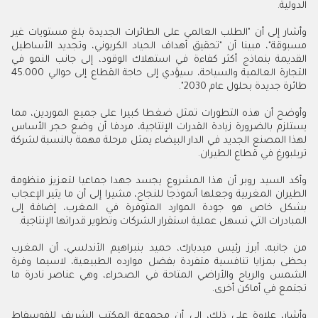
الدولية.
وأشار إلى أن "الطلب العالمي على الطائرات الجديدة بلغ مستويات غير
مسبوقة"، مبينا أن "تحقيق أهداف الحياد الكربوني، وتجديد الأساطيل
القديمة بنماذج أكثر كفاءة في استهلاك الوقود، إلى جانب النمو في
التجارة العالمية والسياحة، سيؤدي إلى حاجة القطاع إلى حوالي 45.000
طائرة جديدة بحلول عام 2030".
وأوضح أن هذه التطورات تمثل ضغطا كبيرا على جميع الموردين، مما
يستلزم بالضرورة زيادة القدرات الإنتاجية، مردفا أن وضع حجر الأساس
لهذا المصنع الجديد في الدار البيضاء يمثل مرحلة مهمة بالنسبة لشركة
تريلبورغ في قطاع الطيران.
وأكد السيد روبر أن هذا المشروع يجسد جهدا جماعيا لتعزيز منظومة
الطيران المغربية وجعلها أنموذجا للنجاح، مشيرا إلى أن ما يثير الإعجاب
بشكل خاص هو جودة الموارد المتوفرة في المغرب، إضافة إلى
المبادرات التي تسهل عملية استقرار الشركات وتطوير قدراتها الإنتاجية.
من جانبه، أبرز رئيس ميدبارك، حميد بنبراهيم الأندلسي، أن المغرب
يحظى بمزايا تنافسية متفردة بفضل موارده الطبيعية، لاسيما وفرة
الشمس والرياح والأراضي المتاحة في الصحراء، وهي عناصر نادرة ما
تجتمع في أماكن أخرى.
وأشار، علاوة على ذلك، إلى أن مجموعة المكتب الشريف للفوسفاط