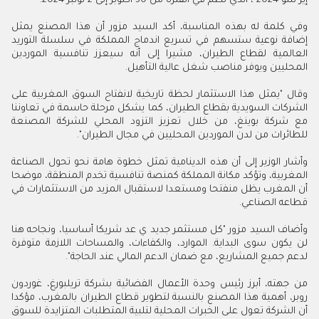
إير شو 2024"، الذي نظم في الفترة من 30 أكتوبر إلى 2 نونبر 2024.
وفي كلمة له بهذه المناسبة، أكد السيد مزور أن هذا المصنع يمثل
إضافة نوعية ستسهم في تسريع اندماج المملكة في سلسلة التوريد
العالمية لقطاع الطيران، مشيرا إلى أنه سيعزز تنافسية الموردين
المحليين ويوفر مناصب شغل عالية التأهيل.
وقال "يمثل هذا الاستثمار لحظة تاريخية لانفتاح السوق المغربية على
الشركات السويدية بقطاع الطيران، كما يشكل مرحلة حاسمة في تعاوننا
مع شركة بوينغ، من خلال تعزيز التزود المحلي للشركة المصنعة
للطائرات من لدن الموردين المحليين في مجال الطيران".
وأشار الوزير إلى أن هذه الدينامية تمثل خطوة هامة نحو تحول الصناعة
المغربية، وتؤكد مكانة المملكة كمنصة تنافسية تخدم المنطقة، موضحا
أن المغرب يظل منفتحا ومستعدا لاستقبال المزيد من الاستثمارات في
قطاعه الصناعي.
وأضاف السيد مزور "كل مستثمر جديد ي عد شريكا أساسيا، ونجاحه هنا
لن يكون سوى البداية. الموارد، والكفاءات، والمساحات اللازمة متوفرة
لدعم جميع المشاريع، مع ضمان الدعم المالي عند الحاجة".
من جهته، أبرز رئيس وحدة الأعمال الفضائية بشركة تريلبورغ، غوردون
روبر، أهمية هذا المصنع بالنسبة لتطوير قطاع الطيران بالمغرب، مؤكدا
أن الشركة تعول على الخبرات المحلية لتلبية المتطلبات المتزايدة للسوق