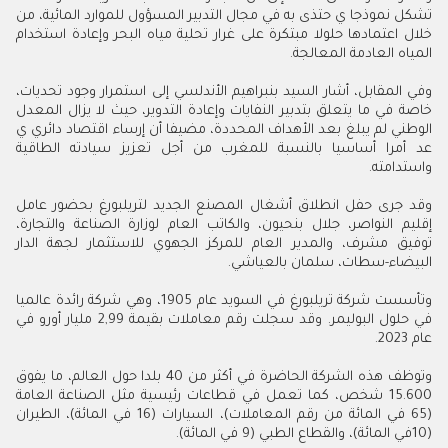
تشكل نموذجا ي حتذى به في مجال التدبير المسؤول للموارد المائية، من
خلال اعتمادها حلولا مبتكرة على غرار تحلية مياه البحر وإعادة استخدام
المياه العادمة المعالجة.
وفي المقابل، أشار السيد بنبراهيم الأندلسي إلى استمرار وجود تحديات،
خاصة في ما يتعلق بتدبير النفايات وإعادة التدوير، حيث لا يزال المعدل
الوطني لم يبلغ بعد الأهداف المحددة، مضيفا أن إرساء اقتصاد دائري ي
عد أمرا أساسيا بالنسبة للمغرب من أجل تعزيز سيادته الطاقية
واستدامته.
وقد جرى حفل انطلاق أشغال المصنع الجديد لتريلبورغ بحضور عامل
إقليم النواصر، جلال بنحيون، والكاتب العام لوزارة الصناعة والتجارة،
توفيق مشرف، والمدير العام للمركز الجهوي للاستثمار لجهة الدار
البيضاء-سطات، سلمان بالعياشي.
وتأسست شركة تريلبورغ في السويد عام 1905، وهي شركة رائدة عالميا
في حلول البوليمر. وقد سجلت رقم معاملات بقيمة 2,99 مليار أورو في
عام 2023.
وتوظف هذه الشركة الحاضرة في أكثر من 40 بلدا حول العالم، ما يفوق
15.600 شخص، كما تعمل في قطاعات رئيسية مثل الصناعة العامة
(65 في المائة من رقم المعاملات)، السيارات (16 في المائة)، الطيران
(10في المائة)، والقطاع الطبي (9 في المائة).