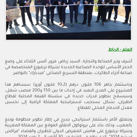
العلم - الرباط
أشرف وزير الصناعة والتجارة، السيد رياض مزور، أمس الثلاثاء على وضع
الحجر الأساس للوحدة الصناعية الجديدة لشركة تريلبورغ المتخصصة في
صناعة أجزاء الطائرات، بمنطقة التسريع الصناعي "ميدبارك" بالنواصر.
وباستثمار يناهز 106 مليون درهم (10،2 مليون أورو) سيساهم هذا
المشروع على المدى البعيد في إحداث ما بين 150 و200 منصب شغل،
وسيسمح بتطوير قدرات جديدة في سلسلة القيمة المحلية لقطاع
الطيران، بشكل يستجيب لاستراتيجية المملكة الرامية إلى تحسين
معدل الاندماج المحلي للقطاع.
ويتعلق الأمر باستثمار استراتيجي يندرج في إطار تطوير منظومة بوينغ
بالمغرب، وذلك بناء على بروتوكول الاتفاق الموقع بين المملكة المغربية
وشركة تريلبورغ على هامش المعرض الدولي للطيران والفضاء "مراكش