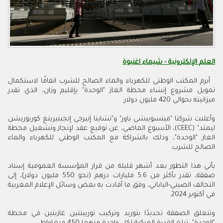
العلم الإلكترونية - شيماء‭ ‬اغنيوة
أبرم المكتب الوطني للكهرباء والماء الصالح للشرب اتفاقًا لاستكمال
تمويل مشروع إنشاء محطة الغاز "الوحدة" بإقليم وزان، الذي تقدر
ميزانيته بحوالي 420 مليون دولار.
وأعلنت شركتا "ميتسوبيشي باور" و"تشاينا إنيرجي إنجينيرينغ كوربوريشن
ليمتد" (CEEC)، الأسبوع الماضي، عن توقيع عقد لإنجاز وتشغيل محطة
الغاز "الوحدة"، وذلك بالشراكة مع المكتب الوطني للكهرباء والماء
الصالح للشرب.
يأتي هذا التطور بعد أشهر قليلة من قرار المؤسسة العمومية إسناد
صفقة، تقدر بأكثر من 5.6 مليارات درهم (نحو 550 مليون دولار)، إلى
التحالف الصيني-الياباني، وفق ما أفادت به بعض وسائل الإعلام المغربية
في أكتوبر 2024.
وتتعلق الصفقة تحديدًا بتوريد وتركيب توربينتين غازيتين في محطة