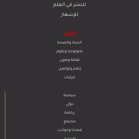
للنشر في العلم
للإشهار
أركان
الحياة والصحة
تكنولوجيا وعلوم
ﺛﻘﺎﻓﺔ وﻓﻧون
إعلام وتواصل
مرئيات
سياسة
دولي
رياضة
مجتمع
قضايا وحوادث