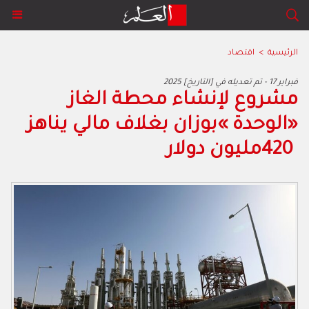
الرئيسية
>
اقتصاد
2025 فبراير 17 - تم تعديله في [التاريخ]
‬420‭ ‬مليون‭ ‬دولار