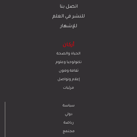
اتصل بنا
للنشر في العلم
للإشهار
أركان
الحياة والصحة
تكنولوجيا وعلوم
ﺛﻘﺎﻓﺔ وﻓﻧون
إعلام وتواصل
مرئيات
سياسة
دولي
رياضة
مجتمع