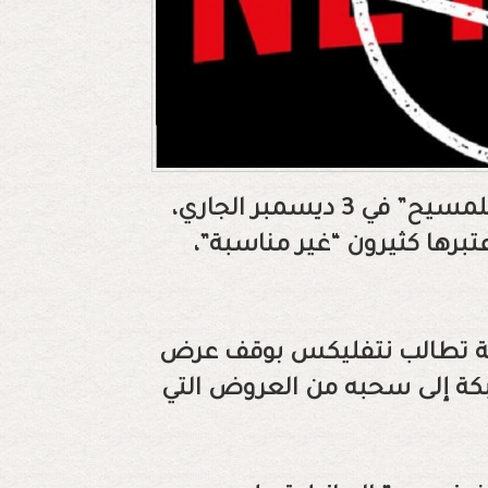
وبدأت نتفليكس عرض فيلم “الإغواء الأول للمسيح” في 3 ديسمبر الجاري،
برها كثيرون “غير مناسبة”،
ضة تطالب نتفليكس بوقف عرض
قيقة، ودعوا الشبكة إلى سحبه من العروض التي