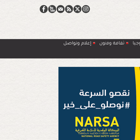
جيا
ﺛﻘﺎﻓﺔ وﻓﻧون
إعلام وتواصل