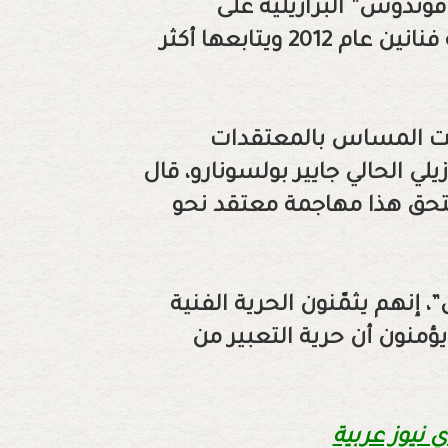
فوندوس” البرازيلية على
يوتيوب، وهي قناة للكوميديا أسسها خمسة فنانين عام 2012 ويتابعها أكثر
فضت المساس بالمعتقدات
زيلي الحالي جايير بولسونارو، قال
ستحق هذا مهاجمة معتقد نحو
نهم يثمّنون الحرية الفنية
ؤمنون أن حرية التعبير من
ي نيوز عربية