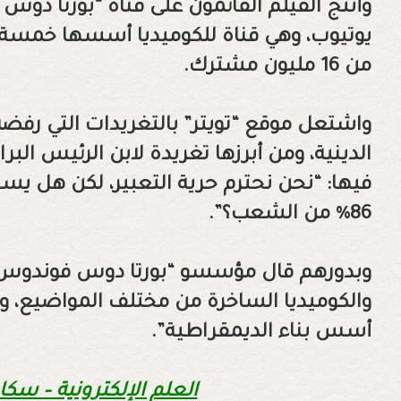
وأنتج الفيلم القائمون على قناة “بورتا دوس 
من 16 مليون مشترك.
واشتعل موقع “تويتر” بالتغريدات التي ر
الدينية، ومن أبرزها تغريدة لابن الرئيس البرا
فيها: “نحن نحترم حرية التعبير، لكن هل ي
86% من الشعب؟”.
وبدورهم قال مؤسسو “بورتا دوس فوندوس”، إ
والكوميديا الساخرة من مختلف المواضيع، وي
أسس بناء الديمقراطية”.
العلم الإلكترونية – سكا