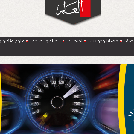
اضة
قضايا وحوادث
اﻗﺗﺻﺎد
الحياة والصحة
ﻋﻠوم وتكنولو