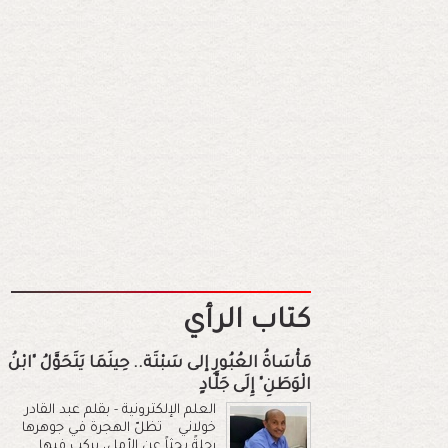
كتاب الرأي
مَأْسَاةُ العُبُورِ إلى سَبْتَة.. حِينَمَا يَتَحَوَّلُ "ابْنُ
الْوَطَنِ" إِلَى جَلَّادٍ
العلم الإلكترونية - بقلم عبد القادر
خولاني تظلّ الهجرة في جوهرها
رحلةً بحثاً عن الأمل، يركب فيها