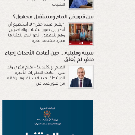
الشباب
بين قبور في الماء ومستقبل مجهول؟
*بقلم: عبده حقي* لا أستطيع أن
أنظر إلى صور الشباب والقاصرين
وهم يندفعون نحو البحر باعتبارها
مجرد مشاهد عابرة
سبتة ومليلية... حين أعادت الأحداث إحياء
ملفٍ لم يُغلق
العلم الإلكترونية - بقلم فكري ولد
علي أعادت التطورات الأخيرة
المرتبطة بمدينة سبتة، وما رافقها
من عبور عدد من