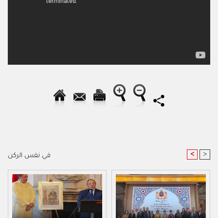
<
>
في نفس الركن