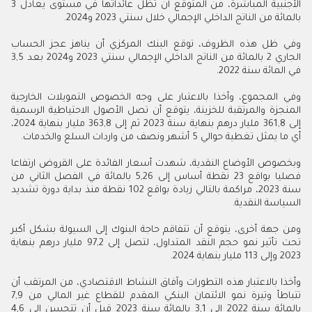
الأجنبية المباشرة، من المتوقع أن تظل عائداتها في مستوى يعادل 3
بالمائة من الناتج الداخلي الإجمالي خلال سنتي 2023 و2024.
وفي ظل هذه الظروف، توقع البنك المركزي أن يناهز عجز الحساب
الجاري 2 بالمائة من الناتج الداخلي الإجمالي سنتي 2023 و2024 بعد 3,5
في المائة سنة 2022.
وفي المجموع، وأخذا بالاعتبار على وجه الخصوص التمويلات الخارجية
المنجزة والمرتقبة للخزينة، يتوقع أن تصل الأصول الاحتياطية الرسمية
إلى 361,8 مليار درهم بنهاية سنة 2023 ثم إلى 363,8 مليار بنهاية 2024،
أي ما يمثل تغطية حوالي 5 أشهر ونصف من واردات السلع والخدمات.
وبخصوص الأوضاع النقدية، شهدت أسعار الفائدة على القروض ارتفاعا
فصليا بواقع 23 نقطة أساس إلى 5,26 بالمائة في الفصل الثاني من
سنة 2023، مراكمة بالتالي زيادة بواقع 102 نقطة منذ بداية دورة تشديد
السياسة النقدية.
ومن جهة أخرى، يتوقع أن تتفاقم حاجة البنوك إلى السيولة بشكل أكبر
تحت تأثير نمو حجم النقد المتداول، لتصل إلى 97,2 مليار درهم بنهاية
2023 وإلى 113 مليار بنهاية 2024.
وأخذا بالاعتبار هذه التطورات وآفاق النشاط الاقتصادي، من المرتقب أن
تتباطأ وتيرة نمو الائتمان البنكي المقدم للقطاع غير المالي من 7,9
بالمائة سنة 2022 إلى 3,1 بالمائة سنة 2023 قبل أن تتحسن إلى 4,6