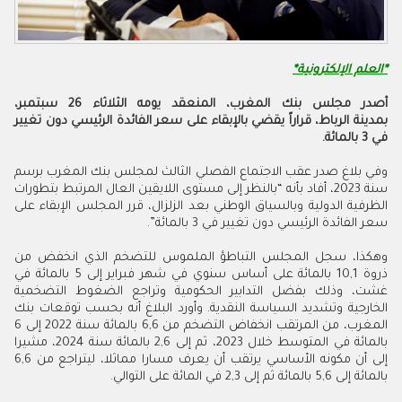
*العلم الإلكترونية*
أصدر مجلس بنك المغرب، المنعقد يومه الثلاثاء 26 سبتمبر،
بمدينة
الرباط، قراراً يقضي بالإبقاء على سعر الفائدة الرئيسي دون تغيير
في 3 بالمائة.
وفي بلاغ صدر عقب الاجتماع الفصلي الثالث لمجلس بنك المغرب برسم
سنة 2023، أفاد بأنه “بالنظر إلى مستوى اللايقين العال المرتبط بتطورات
الظرفية الدولية وبالسياق الوطني بعد الزلزال، قرر المجلس الإبقاء على
سعر الفائدة الرئيسي دون تغيير في 3 بالمائة”.
وهكذا، سجل المجلس التباطؤ الملموس للتضخم الذي انخفض من
ذروة 10,1 بالمائة على أساس سنوي في شهر فبراير إلى 5 بالمائة في
غشت، وذلك بفضل التدابير الحكومية وتراجع الضغوط التضخمية
الخارجية وتشديد السياسة النقدية. وأورد البلاغ أنه بحسب توقعات بنك
المغرب، من المرتقب انخفاض التضخم من 6,6 بالمائة سنة 2022 إلى 6
بالمائة في المتوسط خلال 2023، ثم إلى 2,6 بالمائة سنة 2024، مشيرا
إلى أن مكونه الأساسي يرتقب أن يعرف مسارا مماثلا، ليتراجع من 6,6
بالمائة إلى 5,6 بالمائة ثم إلى 2,3 في المائة على التوالي.