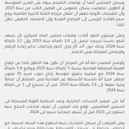
وسجل المجلس أيضا أن توقعات التضخم سواء على المدى المتوسط
أو الطويل انخفضت بشكل ملموس في الفصل الثالث من سنة 2023،
وأن التقييمات الأولية تظهر أن انتقال قراراته الثلاثة الأخيرة القاضية برفع
سعر الفائدة الرئيسي إلى الأوضاع النقدية وإلى الاقتصاد الحقيقي يظل
جزئيا.
وعلى مستوى النمو، أفادت توقعات مجلس البنك المركزي بأن يشهد
النمو تحسنا تدريجيا ليصل إلى 2,9 بالمائة سنة 2023 وإلى 3,2 بالمائة
سنة 2024، وذلك دون أخذ آثار زلزال الحوز وتداعيات تدابير إعادة الإعمار
والإنعاش المعلنة بعين الاعتبار.
وأوضح المصدر ذاته أنه من المرجح أن يكون هذا التطور ناتجا عن ارتفاع
القيمة المضافة الفلاحية بنسبة 5 بالمائة سنة 2023 وبواقع 5,9 بالمائة
سنة 2024 مع فرضية تحقيق متوسط إنتاج حبوب قدره 70 مليون
قنطار، مبرزا أنه بالنسبة للأنشطة غير الفلاحية فمن المنتظر أن تتباطأ
وتيرة نموها إلى 2,6 بالمائة سنة 2023، قبل أن تتسارع إلى 3 في المائة
سنة 2024.
أما على صعيد الحسابات الخارجية، وبعد الدينامية القوية المسجلة في
السنتين الماضيتين، توقع بنك المغرب أن تعرف مبادلات السلع شبه
استقرار في 2023 قبل أن تشهد انتعاشا نسبيا في 2024.
ومن المرتقب أن تسجل الصادرات شبه استقرار هذه السنة، لاسيما مع
انخفاض ملحوظ في مبيعات الفوسفاط ومشتقاته ونمو مضطرد في