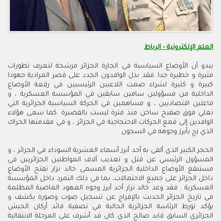
العلم الإلكترونية - الرباط
يبدو أن الأوضاع السياسية في الجارة الجزائر مرشحة لتعرف تطورات
مثيرة و خطيرة جدا .فقد بذل الوافدون الجدد على قصر المرادية جهودا
كبيرة و كثيرة لشراء صمت اللاعبين الرئيسيين في رقعة الأوضاع
الداخلية من مسؤولين سامين سابقين في المؤسسة العسكرية ، و
فاعلين اقتصاديين ، و مساهمين في الحركة السياسية الجزائرية التي
تغلي فوق صفيح ساخن منذ فترة ليست بالقصيرة .كما سعى هؤلاء
الوافدين إلى قمع الحركات الاحتجاجية في الجزائر ، و في مقدمتها الحراك
الذي زج بأبرز وجوهه في السجون .
الحجر الكبير الذي ألقى به أحد أبرز أسماء العشرية السوداء في الجزائر ، و
المسؤول الرئيسي عن قتل و تعذيب آلاف المواطنين الجزائريين في
مستنقع الأوضاع الداخلية الجزائرية المسمى خالد نزار تفتح الأوضاع
داخل الجزائر على جميع الاحتمالات، بما في ذلك التمرد داخل المؤسسة
العسكرية . فقد وعد خالد نزار أحد أبرز وجوه العهود الماضية المظلمة
في تاريخ الجزائر الحديث بالإفراج عن تسجيل صوت وصورة يكشف و
يؤكد تورط الرئاسة الجزائرية الحالية في تصفية قائد أركان الجيش
الجزائري السابق قايد صالح الذي كان قد أشرف على المرحلة الانتقالية