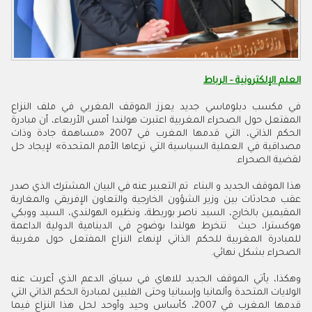
العلم الإلكترونية - الرباط
في مكسب دبلوماسي جديد يعزز الموقف المغربي في ملف النزاع
المفتعل حول الصحراء المغربية اعتبرت هولندا أمس الأربعاء، أن مبادرة
الحكم الذاتي، التي قدمها المغرب في 2007 «مساهمة جادة وذات
مصداقية في العملية السياسية التي ترعاها الأمم المتحدة» لإيجاد حل
لقضية الصحراء
.
هذا الموقف الجديد و البناء تم التعبير عنه في البيان المشترك الذي صدر
عقب محادثات بين وزير الشؤون الخارجية والتعاون الإفريقي والمغاربة
المقيمين بالخارج، السيد ناصر بوريطة، ونظيره الهولندي، السيد ووبكي
هوكسترا، حيث تنخرط هولندا بوضوح في الدينامية الدولية الداعمة
للمبادرة المغربية للحكم الذاتي لإنهاء النزاع المفتعل حول مغربية
الصحراء بشكل نهائي
.
وهكذا، يأتي الموقف الجديد للاهاي في سياق الدعم الذي أعربت عنه
الولايات المتحدة وألمانيا وإسبانيا وحتى الفلبين لمبادرة الحكم الذاتي التي
قدمها المغرب في 2007، كأساس وحيد وأوحد لحل هذا النزاع فيما