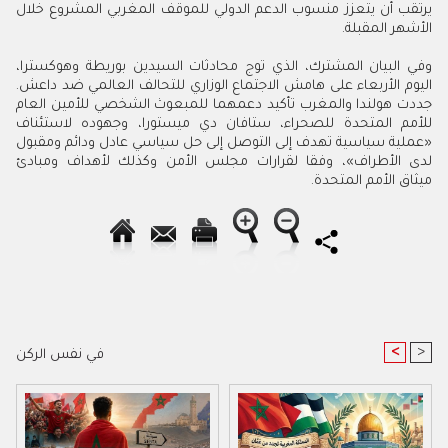
يرتقب أن يتعزز منسوب الدعم الدولي للموقف المغربي المشروع خلال
الأشهر المقبلة
.
وفي البيان المشترك، الذي توج محادثات السيدين بوريطة وهوكسترا،
اليوم الأربعاء على هامش الاجتماع الوزاري للتحالف العالمي ضد داعش.
جددت هولندا والمغرب تأكيد دعمهما للمبعوث الشخصي للأمين العام
للأمم المتحدة للصحراء، ستافان دي ميستورا، وجهوده لاستئناف
«عملية سياسية تهدف إلى التوصل إلى حل سياسي عادل ودائم ومقبول
لدى الأطراف»، وفقا لقرارات مجلس الأمن وكذلك لأهداف ومبادئ
ميثاق الأمم المتحدة
.
<
>
في نفس الركن