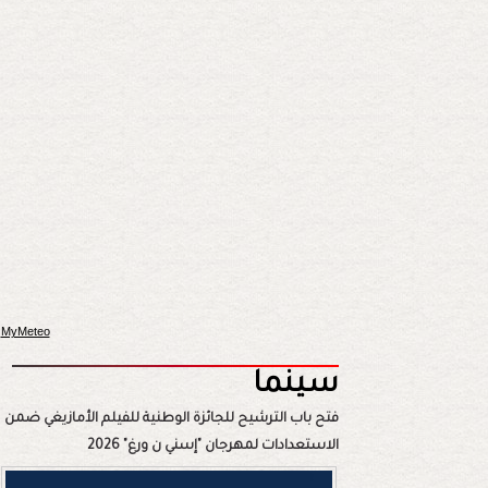
MyMeteo
سينما
فتح باب الترشيح للجائزة الوطنية للفيلم الأمازيغي ضمن
الاستعدادات لمهرجان "إسني ن ورغ" 2026