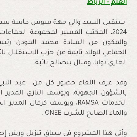
العلم - الرباط
2024، المكتب المسير لمجموعة الجماعا
والمكون من السادة محمد المودن رئيس
الجماعي لاولاد تايمة عن حزب الاستقلال نائب
الغازي نوابا، ومنال بنصالح نائبة
.
وقد عرف اللقاء حضور كل من عبد النبي ا
بالشؤون الجهوية، ويوسف التازي المدير ا
الخدمات
RAMSA
، ويوسف كرفال المدير ال
والماء الصالح للشرب
ONEE
.
وأتى هذا المشروع في سياق تنزيل ورش إصلا