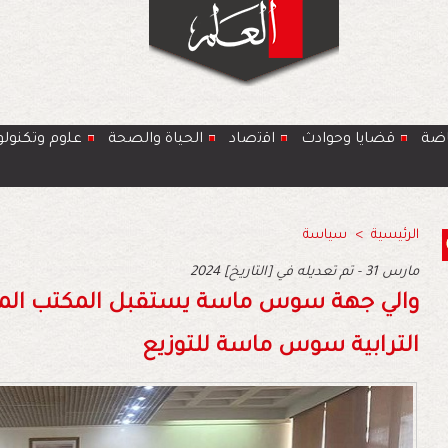
اضة
قضايا وحوادث
اﻗﺗﺻﺎد
الحياة والصحة
ﻋﻠوم وتكنولو
الرئيسية
>
سياسة
2024 مارس 31 - تم تعديله في [التاريخ]
والي جهة سوس ماسة يستقبل المكتب الم
الترابية سوس ماسة للتوزيع