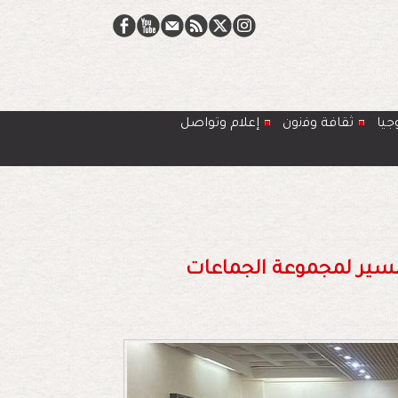
جيا
ﺛﻘﺎﻓﺔ وﻓﻧون
إعلام وتواصل
سير لمجموعة الجماعات