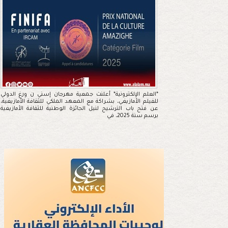
*العلم الإلكترونية* أعلنت جمعية مهرجان إسني ن ورغ الدولي
للفيلم الأمازيغي، بشراكة مع المعهد الملكي للثقافة الأمازيغية،
عن فتح باب الترشيح لنيل الجائزة الوطنية للثقافة الأمازيغية
برسم سنة 2025، في