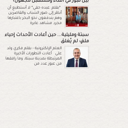
بين قبور في الماء ومستقبل مجهول؟
*بقلم: عبده حقي* لا أستطيع أن
أنظر إلى صور الشباب والقاصرين
وهم يندفعون نحو البحر باعتبارها
مجرد مشاهد عابرة
سبتة ومليلية... حين أعادت الأحداث إحياء
ملفٍ لم يُغلق
العلم الإلكترونية - بقلم فكري ولد
علي أعادت التطورات الأخيرة
المرتبطة بمدينة سبتة، وما رافقها
من عبور عدد من