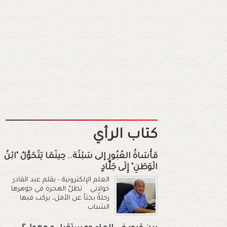
كتاب الرأي
مَأْسَاةُ العُبُورِ إلى سَبْتَة.. حِينَمَا يَتَحَوَّلُ "ابْنُ
الْوَطَنِ" إِلَى جَلَّادٍ
العلم الإلكترونية - بقلم عبد القادر
خولاني تظلّ الهجرة في جوهرها
رحلةً بحثاً عن الأمل، يركب فيها
الشباب