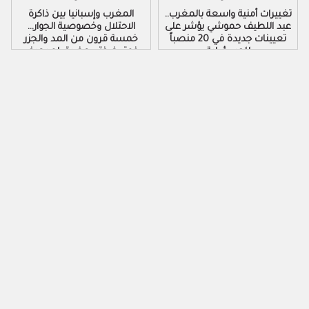
تغييرات أمنية واسعة بالمغرب..
المغرب وإسبانيا بين ذاكرة
عبد اللطيف حموشي يؤشر على
الاحتلال وخصوصية الجوار…
تعيينات جديدة في 20 منصباً
خمسة قرون من المد والجزر
للمسؤولية
فوق ضفتي مضيق لم يعرف
الهدوء