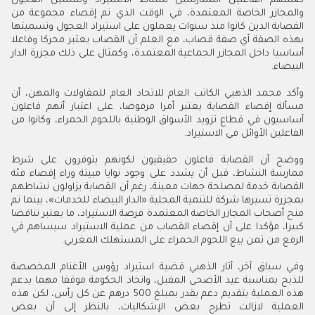
ضمنهم الفاعلين الممارسين لنشاط الاستيراد وتسمين العجول
والمجازر الخاصة المعتمدة، في الوقت الذي تم إقصاء مجموعة من
القصابة الذين كانوا منذ سنوات يعملون على استيراد العجول وتسميتها
بهذه الصفة أي صفة قصاب، مع العلم أن القصاب يعتبر محركا وفاعلا
أساسيا داخل المجازر الجماعية المعتمدة، وكمثال على ذلك مجزرة الدار
البيضاء
.
وأكد محمد الذهبي الكاتب العام للاتحاد العام للمقاولات والمهن، أن
مسألة إقصاء القصابة يعتبر أمرا مرفوضا، على اعتبار أنهم فاعلون
أساسيون في قطاع تزويد الأسواق الوطنية باللحوم الحمراء، وكانوا من
الفاعلين الأوائل في الاستيراد
.
ووضح أن القصابة فاعلون حقيقيون لكونهم يتوفرون على شرط
ممارسة النشاط، قبل أن يشدد على وجود نوايا مبيتة وراء إقصاء فئة
القصابة خدمة لمصلحة جهات معينة، رغم أن القصابة يزاولون نشاطهم
بمجزرة تسيرها شركة للتنمية المحلية «الدار البيضاء للخدمات»، بينما تم
منح أصحاب المجازر الخاصة المعتمدة فرصة الاستيراد، ما يعتبر تناقضا
كبيرا، مؤكدا على أن إقصاء القصاب من عملية الاستيراد سيساهم في
الرفع من ثمن بيع اللحوم الحمراء على المستهلك المغربي
.
وفي
سياق
آخر،
أثار
الذهبي
قضية
استيراد
رؤوس
الأغنام
المخصصة
للذبح
بمناسبة
عيد
الأضحى
المقبل،
واتخاذ
الحكومة
موقفا
مهما
بدعم
هذه
العملية
بتقديم
دعم
يقدر
بمبلغ
500
درهم
عن
كل
رأس،
لكن
هذه
العملية
لازالت
تطرح
بعض
الإشكاليات،
بالنظر
إلى
أن
بعض