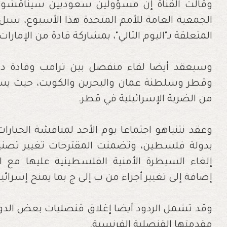
وقالت القناة إن مسؤولين سعوديين سيناقشون
الجمعية العامة للأمم المتحدة هذا الأسبوع، سبل
المتعلقة بـ"اليوم التالي"، بمشاركة قادة من الإمارا
وسيعقد أيضا لقاء منفصل بين ترامب وقادة دول
وقطر وسلطنة عمان والبحرين والكويت، حيث يسع
من الضربة الإسرائيلية في قطر.
وعقد نتنياهو اجتماعا يوم الأحد لمناقشة الخيارات
بدولة فلسطين، وتضمنت المقترحات تغيير تصني
إلغاء السيطرة الأمنية الفلسطينية عليها مع ا
إضافة إلى تغيير أجزاء من ب إلى ج بما يمنح إسرائيل
وقد تشمل الردود أيضا إغلاق قنصليات بعض الدو
مقدمتها القنصلية الفرنسية.