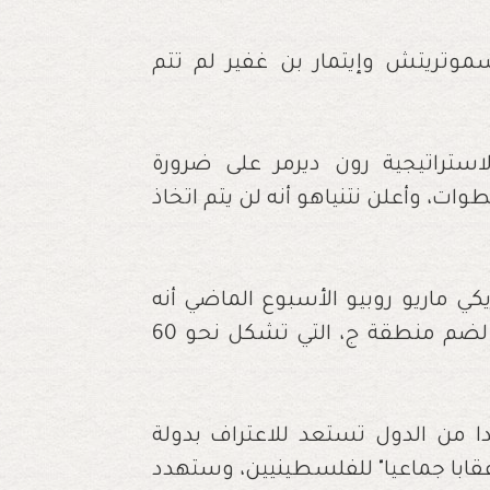
سموتريتش وإيتمار بن غفير لم تتم
لاستراتيجية رون ديرمر على ضرورة
ات، وأعلن نتنياهو أنه لن يتم اتخاذ
ريكي ماريو روبيو الأسبوع الماضي أنه
يواجه ضغوطا من شركائه في الائتلاف الحكومي لضم منطقة ج، التي تشكل نحو 60
دا من الدول تستعد للاعتراف بدولة
ابا جماعيا" للفلسطينيين، وستهدد