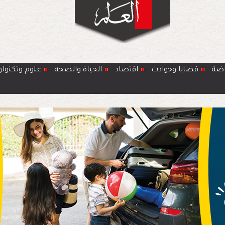
اضة
قضايا وحوادث
اﻗﺗﺻﺎد
الحياة والصحة
ﻋﻠوم وتكنولو