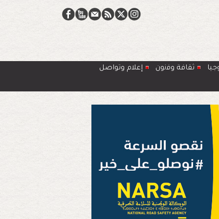
جيا
ﺛﻘﺎﻓﺔ وﻓﻧون
إعلام وتواصل