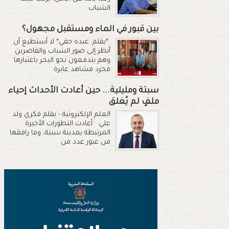
الشباب
بين قبور في الماء ومستقبل مجهول؟
*بقلم: عبده حقي* لا أستطيع أن
أنظر إلى صور الشباب والقاصرين
وهم يندفعون نحو البحر باعتبارها
مجرد مشاهد عابرة
سبتة ومليلية... حين أعادت الأحداث إحياء
ملفٍ لم يُغلق
العلم الإلكترونية - بقلم فكري ولد
علي أعادت التطورات الأخيرة
المرتبطة بمدينة سبتة، وما رافقها
من عبور عدد من