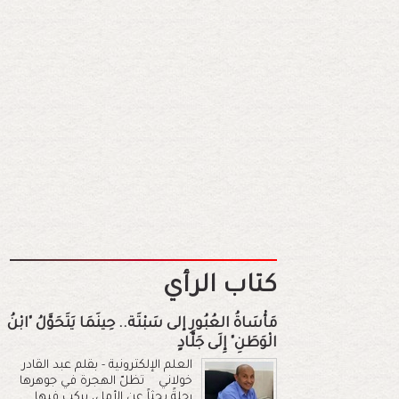
كتاب الرأي
مَأْسَاةُ العُبُورِ إلى سَبْتَة.. حِينَمَا يَتَحَوَّلُ "ابْنُ
الْوَطَنِ" إِلَى جَلَّادٍ
العلم الإلكترونية - بقلم عبد القادر
خولاني تظلّ الهجرة في جوهرها
رحلةً بحثاً عن الأمل، يركب فيها