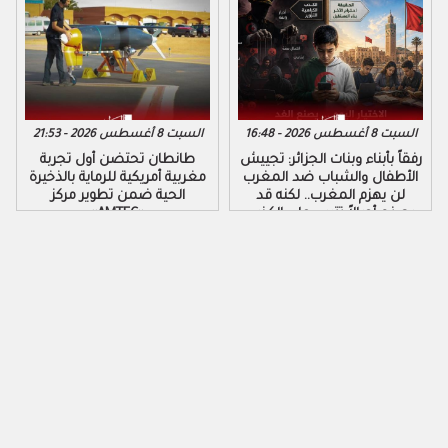
السبت 8 أغسطس 2026 - 16:48
السبت 8 أغسطس 2026 - 21:53
رفقاً بأبناء وبنات الجزائر: تجييش
طانطان تحتضن أول تجربة
الأطفال والشباب ضد المغرب
مغربية أمريكية للرماية بالذخيرة
لن يهزم المغرب.. لكنه قد
الحية ضمن تطوير مركز
يصنع أجيالاً تتربى على الكذب
«AMTEC»
والكراهية والتزوير