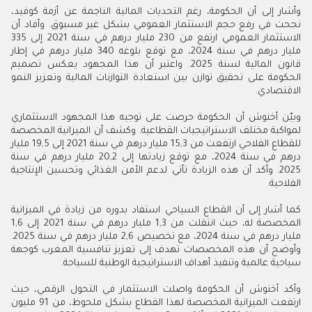
وأشار إلى أن الحكومة، رغم التحديات المالية الناجمة عن أزمة كوفيد،
نجحت في رفع حجم الاستثمار العمومي بشكل غير مسبوق. وأفاد أن
الاستثمار العمومي ارتفع من 230 مليار درهم في سنة 2021 إلى 335
مليار درهم في سنة 2024، مع توقع بلوغه 340 مليار درهم في إطار
قانون المالية لسنة 2025. واعتبر أن هذا المجهود يعكس تصميم
الحكومة على تحقيق توازن بين استعادة التوازنات المالية وتعزيز النمو
الاقتصادي.
وبيّن أخنوش أن الحكومة حرصت على توجيه هذا المجهود الاستثماري
لمواكبة مختلف الاستراتيجيات القطاعية. وكشف أن الميزانية المخصصة
للقطاع الفلاحي ارتفعت من 15,3 مليار درهم في سنة 2021 إلى 19,5 مليار
درهم في سنة 2024، مع توقع زيادتها إلى 20,2 مليار درهم في سنة
2025. وأكد أن هذه الزيادة تأتي لدعم الأمن الغذائي وتحسين الإنتاجية
الفلاحية.
كما أشار إلى أن القطاع السياحي استفاد بدوره من زيادة في الميزانية
المخصصة له، حيث انتقلت من 1,3 مليار درهم في سنة 2021 إلى 1,6
مليار درهم في سنة 2024، مع تخصيص 2,6 مليار درهم في سنة 2025.
وأوضح أن هذه المخصصات تهدف إلى تعزيز تنافسية المغرب كوجهة
سياحية عالمية وتنفيذ أهداف الاستراتيجية الوطنية للسياحة.
وأكد أخنوش أن الحكومة واصلت الاستثمار في التحول الرقمي، حيث
ارتفعت الميزانية المخصصة لهذا القطاع بشكل ملحوظ، من 91 مليون