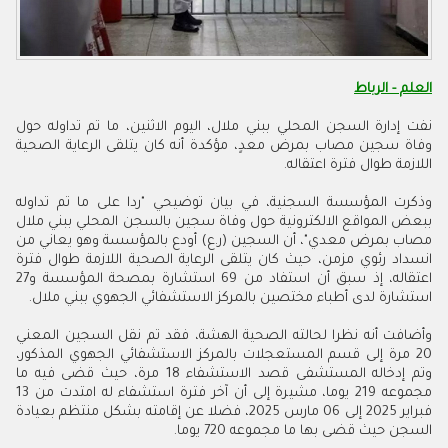
العلم - الرباط
نفت إدارة السجن المحلي ببني ملال، اليوم الاثنين، ما تم تداوله حول
وفاة سجين مصاب بمرض معدٍ، مؤكدة أنه كان يتلقى الرعاية الصحية
اللازمة طوال فترة اعتقاله.
وذكرت المؤسسة السجنية، في بيان توضيحي "ردا على ما تم تداوله
ببعض المواقع الالكترونية حول وفاة سجين بالسجن المحلي ببني ملال
مصاب بمرض معدي"، أن السجين (ر.ع) أودع بالمؤسسة وهو يعاني من
انسداد رئوي مزمن، حيث كان يتلقى الرعاية الصحية اللازمة طوال فترة
اعتقاله، إذ سبق أن استفاد من 69 استشارة بمصحة المؤسسة و27
استشارة لدى أطباء مختصين بالمركز الاستشفائي الجهوي ببني ملال.
وأضافت أنه نظرا لحالته الصحية الهشة، فقد تم نقل السجين المعني
20 مرة إلى قسم المستعجلات بالمركز الاستشفائي الجهوي المذكور،
وتم إدخاله المستشفى قصد الاستشفاء 18 مرة، حيث قضى فيه ما
مجموعه 219 يوما، مشيرة إلى أن آخر فترة استشفاء له امتدت من 13
فبراير 2025 إلى 06 مارس 2025، فضلا عن إقامته بشكل منتظم بعيادة
السجن حيث قضى بها ما مجموعه 720 يوما.