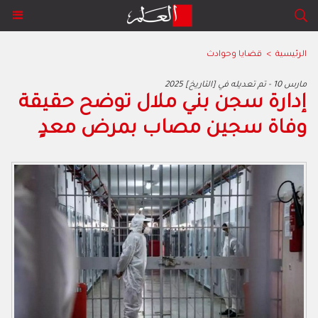
الرئيسية
>
قضايا وحوادث
2025 مارس 10 - تم تعديله في [التاريخ]
إدارة سجن بني ملال توضح حقيقة
وفاة سجين مصاب بمرض معدٍ