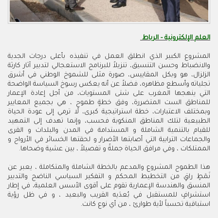
العلم الإلكترونية - الرباط
‬الممتلكات‭ ‬،‭ ‬وفي‭ ‬مرافق‭ ‬الحياة‭ ‬جملةً‭ ‬و‭ ‬تفصيلاً‭ ‬،‭ ‬بين‭ ‬عشية‭ ‬وضحاها‭ . ‬
‬استباقية‭ ‬تحسباً‭ ‬لأية‭ ‬طوارئ‭ ‬،‭ ‬من‭ ‬أي‭ ‬نوع‭ ‬كانت‭ .‬