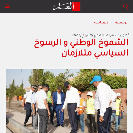
الرئيسية
>
الافتتاحية
2023 أكتوبر 2 - تم تعديله في [التاريخ]
‬السياسي‭ ‬متلازمان