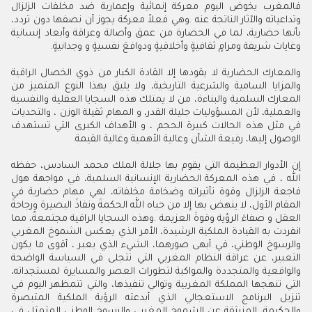
‬وغايات‭ ‬شريفة‭ ‬ومرامٍ‭ ‬ثقافيةٍ‭ ‬وأخلاقيةٍ‭ ‬ودوافعَ‭ ‬نفسيةٍ‭ ‬و‭ ‬وجدانيةٍ‭.‬
‬الوصول‭ ‬إليها،‭ ‬رفيعة‭ ‬الشأن‭ ‬وعالية‭ ‬الأهمية‭ ‬وغالية‭ ‬القيمة‭ .‬