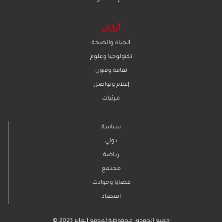
أركان
الحياة والصحة
تكنولوجيا وعلوم
ﺛﻘﺎﻓﺔ وﻓﻧون
إعلام وتواصل
مرئيات
سياسة
دولي
رياضة
مجتمع
قضايا وحوادث
اقتصاد
© 2023 جميع الحقوق محفوظة لموقع العلم