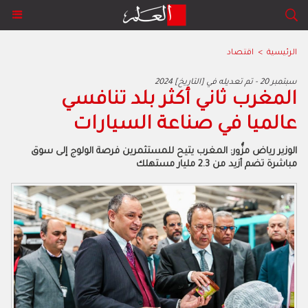
الرئيسية
>
اقتصاد
2024 سبتمبر 20 - تم تعديله في [التاريخ]
‬عالميا‭ ‬في‭ ‬صناعة‭ ‬السيارات
‬مباشرة‭ ‬تضم‭ ‬أزيد‭ ‬من‭ ‬2‭.‬3‭ ‬مليار‭ ‬مستهلك