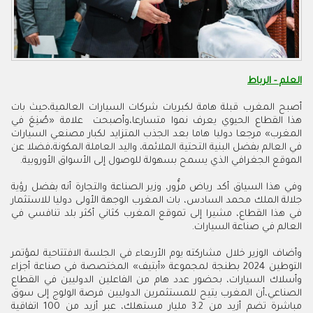
العلم - الرباط
أصبح المغرب قبلة هامة لكبريات شركات السيارات العالمية،حيث بات
هذا القطاع الحيوي يعرف نموا متسارعا،وأصبحت علامة «صُنِعَ في
المغرب» مرجعا دوليا هاما بعد الجذب المتزايد لكبار مصنعي السيارات
في العالم بفضل البنية التحتية الملائمة، واليد العاملة المكونة،فضلا عن
الموقع الجغرافي الذي يسمح بسهولة للوصول إلى الأسواق الأوروبية
.
وفي هذا السياق أكد رياض مزُّور، وزير الصناعة والتجارة أنه بفضل رؤية
جلالة الملك محمد السادس، بات المغرب الوجهة الأولى دوليا للاستثمار
في هذا القطاع، مشيرا إلى تموقع المغرب كثاني أكثر بلد تنافسي في
العالم في صناعة السيارات
.
وأضاف الوزير خلال مشاركته يوم الأربعاء في الجلسة الافتتاحية لمؤتمر
التوطين 2024 بطنجة لمجموعة «أبتيف» المختصصة في صناعة أجزاء
وأسلاك السيارات، بحضور عدد هام من الفاعلين الدوليين في القطاع
الصناعي،أن المغرب يتيح للمستثمرين الدوليين فرصة الولوج إلى سوق
مباشرة تضم أزيد من 2
.
3 مليار مستهلك، عبر أزيد من 100 اتفاقية