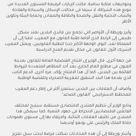
وبتوجيهات ملكية سامية، مكنت الزيارات الرفيعة المستوى العديدة من
تنويع هذه الشراكة، لا سيما في مجالات الإسكان والسياحة والفلاحة
والبنيات التحتية والنقل والصحة والطاقة والمعادن وحماية البيئة وتكوين
الأطر.
وأبرز بوريطة أن الأواصر التي تجمع بين قائدي البلدين تمتد بشكل
طبيعي إلى الرابط الذي أقامه طلبة الغابون مع المغرب، لافتا إلى أن
المملكة تعد، اليوم، الوجهة الأكثر جذبا للطلبة الغابونيين، ويمثل المغرب
الشريك الأول للغابون في مجال تقديم المنح الدراسية.
من جهة أخرى، قال الوزير إن افتتاح القنصلية العامة للغابون بمدينة
العيون في مطلع العام الجاري يعد أحد المظاهر المتعددة للروابط
القائمة بين البلدين، كما أن هذا الافتتاح يؤكد، مرة أخرى، الدعم الثابت
الذي يقدمه هذا البلد الشقيق لمغربية الصحراء وللقضية الوطنية.
وأضاف أن العلاقات بين البلدين ستتعزز أكثر في إطار دعم المغرب
للمخطط الاستراتيجي "الغابون الصاعد".
وتابع الوزير أن تنظيم المنتدى الاقتصادي مستقبلا سيتيح لمختلف
الفاعلين الاقتصاديين الانخراط في جهود التنمية. كما سيمكن هذا
المنتدى من تكثيف العلاقات الثنائية، والارتقاء بها إلى مستوى طموحات
جلالة الملك والرئيس علي بونغو أونديمبا.
وأشار بوريطة إلى أن هذه المحادثات شكلت فرصة لبحث سبل تعزيز