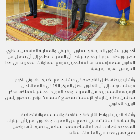
أكد وزير الشؤون الخارجية والتعاون الإفريقي والمغاربة المقيمين بالخارج،
ناصر بوريطة، اليوم الأربعاء بالرباط، أن المغرب يتطلع إلى أن يجعل من
الغابون منصة إقليمية ملائمة لتعزيز تموقع المقاولات المغربية في هذا
الجزء من القارة الإفريقية.
وأشار بوريطة، خلال لقاء صحافي مشترك مع نظيره الغابوني باكوم
موبيليت بوبيا، إلى أن الغابون يحتل المركز الـ18 في قائمة البلدان
الإفريقية المستوردة من المغرب، ويعد المور د العاشر للمملكة، مذكرا
بتدشين خط ثان لإنتاج الإسمنت بمصنع "سيماف" مؤخرا، بحضور رئيس
الوزراء الغابوني.
وأشاد الوزير بالروابط التاريخية والثقافية والسياسية والاقتصادية
والإنسانية الاستثنائية التي تجمع بين المغرب والغابون، مبرزا أن الزيارات
المتعددة لصاحب الجلالة الملك محمد السادس، نصره الله، تواصل
ضخ نفس جديد في العلاقات الثنائية.