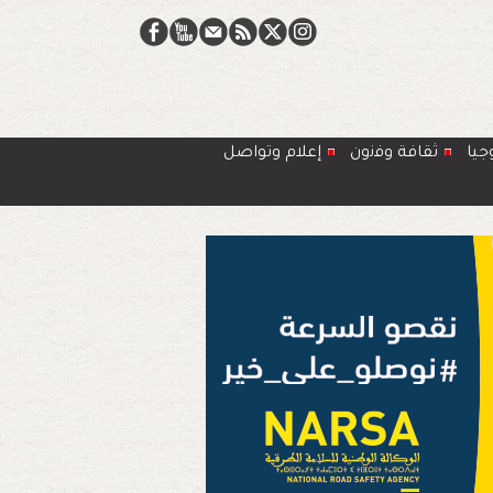
جيا
ﺛﻘﺎﻓﺔ وﻓﻧون
إعلام وتواصل