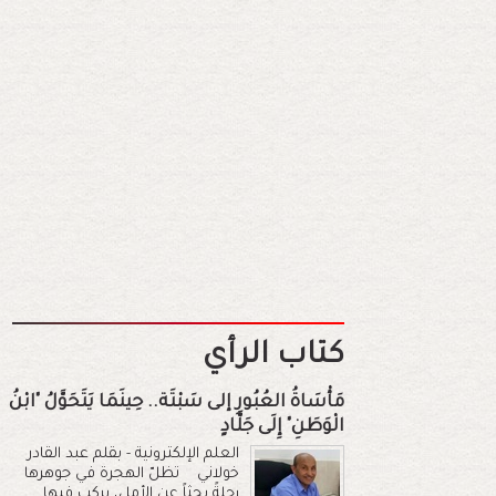
كتاب الرأي
مَأْسَاةُ العُبُورِ إلى سَبْتَة.. حِينَمَا يَتَحَوَّلُ "ابْنُ
الْوَطَنِ" إِلَى جَلَّادٍ
العلم الإلكترونية - بقلم عبد القادر
خولاني تظلّ الهجرة في جوهرها
رحلةً بحثاً عن الأمل، يركب فيها