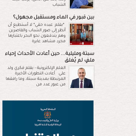
الشباب
بين قبور في الماء ومستقبل مجهول؟
*بقلم: عبده حقي* لا أستطيع أن
أنظر إلى صور الشباب والقاصرين
وهم يندفعون نحو البحر باعتبارها
مجرد مشاهد عابرة
سبتة ومليلية... حين أعادت الأحداث إحياء
ملفٍ لم يُغلق
العلم الإلكترونية - بقلم فكري ولد
علي أعادت التطورات الأخيرة
المرتبطة بمدينة سبتة، وما رافقها
من عبور عدد من