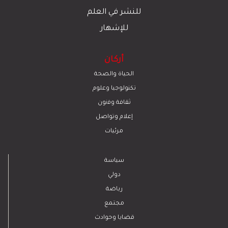
للنشر في العلم
للإشهار
أركان
الحياة والصحة
تكنولوجيا وعلوم
ﺛﻘﺎﻓﺔ وﻓﻧون
إعلام وتواصل
مرئيات
سياسة
دولي
رياضة
مجتمع
قضايا وحوادث