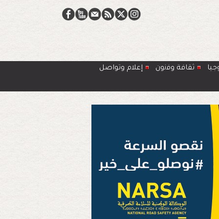
جيا
ﺛﻘﺎﻓﺔ وﻓﻧون
إعلام وتواصل