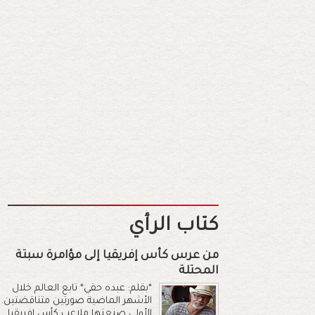
كتاب الرأي
من عرس كأس إفريقيا إلى مؤامرة سبتة
المحتلة
*بقلم: عبده حقي* تابع العالم خلال
الأشهر الماضية صورتين متناقضتين.
الأولى صنعتها ملاعب كأس إفريقيا