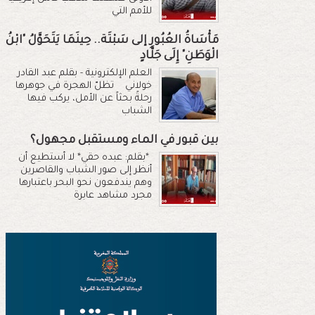
للأمم التي
مَأْسَاةُ العُبُورِ إلى سَبْتَة.. حِينَمَا يَتَحَوَّلُ "ابْنُ
الْوَطَنِ" إِلَى جَلَّادٍ
العلم الإلكترونية - بقلم عبد القادر
خولاني تظلّ الهجرة في جوهرها
رحلةً بحثاً عن الأمل، يركب فيها
الشباب
بين قبور في الماء ومستقبل مجهول؟
*بقلم: عبده حقي* لا أستطيع أن
أنظر إلى صور الشباب والقاصرين
وهم يندفعون نحو البحر باعتبارها
مجرد مشاهد عابرة