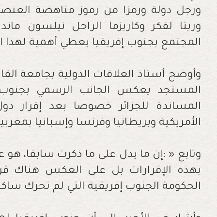
‬المجتمع‭ ‬بجنوب‭ ‬إفريقيا‭ ‬يعطي‭ ‬أهمية‭ ‬لهذا‭ ‬النوع‭ ‬من‭ ‬الرموز‭ ‬السياسية‭.‬
‬الأمريكية‭ ‬وبريطانيا‭ ‬وفرنسا‭ ‬وإسبانيا‭ ‬بمغربية‭ ‬الصحراء‭. ‬
‬الحكومة‭ ‬الجنوب‭ ‬إفريقية‭ ‬التي‭ ‬لم‭ ‬تحرك‭ ‬ساكنا‭ ‬أمام‭ ‬هذه‭ ‬المستجدات‮»‬‭.‬