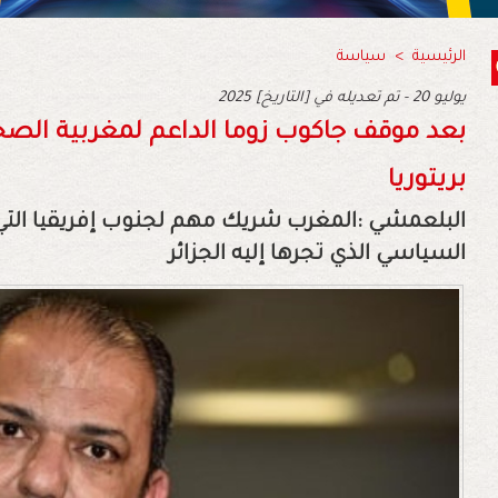
الرئيسية
>
سياسة
2025 يوليو 20 - تم تعديله في [التاريخ]
‬بريتوريا‭
‬السياسي‭ ‬الذي‭ ‬تجرها‭ ‬إليه‭ ‬الجزائر