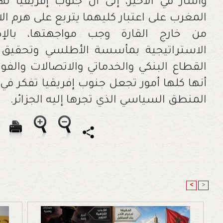
‬المنطق‭ ‬السياسي‭ ‬الذي‭ ‬تجرها‭ ‬إليه‭ ‬الجزائر‭. ‬
<
>