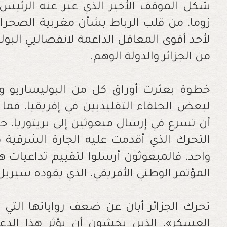
‬من‭ ‬الجزائر‭ ‬والدولة‭ ‬الوهم‭. ‬
‬المؤتمر‭ ‬الوطني‭ ‬الأفريقي،‭ ‬الذي‭ ‬يقوده‭ ‬سيريل‭ ‬رامافوزا‭.‬