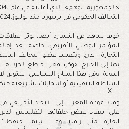
‬التحالف‭ ‬الحكومي‭ ‬في‭ ‬بريتوريا‭ ‬منذ‭ ‬يوليوز‭ ‬2024‭. ‬
‬السلطة‭ ‬التنفيذية‭ ‬أو‭ ‬انتخابات‭ ‬تشريعية‭ ‬مبكرة‭.‬