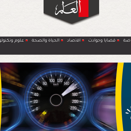
اضة
قضايا وحوادث
اﻗﺗﺻﺎد
الحياة والصحة
ﻋﻠوم وتكنولو