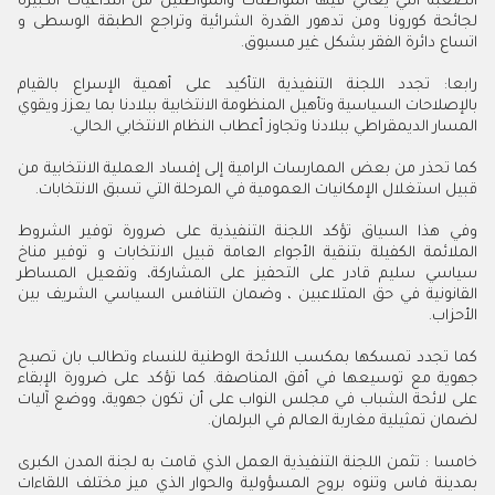
الصعبة التي يعاني فيها المواطنات والمواطنين من التداعيات الكبيرة
لجائحة كورونا ومن تدهور القدرة الشرائية وتراجع الطبقة الوسطى و
اتساع دائرة الفقر بشكل غير مسبوق.
رابعا: تجدد اللجنة التنفيذية التأكيد على أهمية الإسراع بالقيام
بالإصلاحات السياسية وتأهيل المنظومة الانتخابية ببلادنا بما يعزز ويقوي
المسار الديمقراطي ببلادنا وتجاوز أعطاب النظام الانتخابي الحالي.
كما تحذر من بعض الممارسات الرامية إلى إفساد العملية الانتخابية من
قبيل استغلال الإمكانيات العمومية في المرحلة التي تسبق الانتخابات.
وفي هذا السياق تؤكد اللجنة التنفيذية على ضرورة توفير الشروط
الملائمة الكفيلة بتنقية الأجواء العامة قبيل الانتخابات و توفير مناخ
سياسي سليم قادر على التحفيز على المشاركة، وتفعيل المساطر
القانونية في حق المتلاعبين ، وضمان التنافس السياسي الشريف بين
الأحزاب.
كما تجدد تمسكها بمكسب اللائحة الوطنية للنساء وتطالب بان تصبح
جهوية مع توسيعها في أفق المناصفة. كما تؤكد على ضرورة الإبقاء
على لائحة الشباب في مجلس النواب على أن تكون جهوية، ووضع آليات
لضمان تمثيلية مغاربة العالم في البرلمان.
خامسا : تثمن اللجنة التنفيذية العمل الذي قامت به لجنة المدن الكبرى
بمدينة فاس وتنوه بروح المسؤولية والحوار الذي ميز مختلف اللقاءات