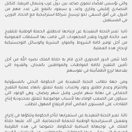
والتي تؤسس لفضاء تنموي صاعد بين دول غرب وشمال افريقيا، كتكتل
اقتصادي إقليمي وقاري واعد، و سيعود بالنفع على عدد مهم من
الدول، في أفق السعي نحو ترسيخ شراكة استراتيجية مع الاتحاد الاوربي
في المستقبل.
ثانيا: تعبر اللجنة التنفيذية عن ارتياحها لانطلاق الحملة الوطنية للتلقيح
ضد جائحة كورونا وتقدر المجهودات التي قامت بها السلطات العمومية
من أجل توفير كافة الشروط والموارد البشرية والوسائل اللوجستيكية
لإنجاح هذه العملية.
كما تثمن الدور المحوري الذي قام به جلالة الملك نصره الله من أجل
تأمين التلقيح لكافة المواطنات والمواطنين بالمجان، والقدوة التي
يقدمها لزرع الطمأنينة في نفوسهم.
ومن جهة تطالب اللجنة التنفيذية من الحكومة التحلي بالمسؤولية
والالتزام وعدم اطلاق وعود واجندات زمنية تتعلق بانهاء عملية التلقيح
الجماعي في نهاية شهر مارس وقبل شهر رمضان، وهي الوعود التي
سيكون من الصعب الوفاء بها لأسباب موضوعية تتعلق بمحدودية إنتاج
اللقاحات على المستوى العالمي أمام الارتفاع المهول للطلب.
ثالثا: تعبر اللجنة التنفيذية عن استغرابها لتأخر الحكومة وتلكؤها في إخراج
وتفعيل الاستراتيجية الوطنية للحماية الاجتماعية، التي أكد عليها جلالة
الملك في توجيهاته السامية للحكومة، خصوصا في هذه الظرفية