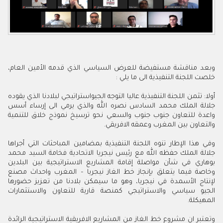
وبعد مناقشة مستفيضة للعرض السياسي الذي قدمه الأمين العام،
خلصت اللجنة التنفيذية الى ما يلي :
أولا: تثمن اللجنة التنفيذية عاليا التوجه الجيواستراتيجي لبلادنا الذي يقوده
جلالة الملك محمد السادس نصره الله والذي يرمي الى إرساء أسس
واعدة للتعاون جنوب جنوب والسعي نحو ترسيخ نموذج خلاق للتنمية
والتعاون بين المغرب وعمقه الافريقي.
وفي هذا الإطار تنوه اللجنة التنفيذية بمضامين المباحثات التي أجراها
جلالة الملك حفظه الله مع رئيس نيجريا الاتحادية فخامة السيد محمد
بوهاري في شأن مواصلة إقامة المشاريع الاستراتيجية بين البلدين
وخاصة فيما يتعلق بإنجاز خط الغاز نيجريا – المغرب واحداث مصنع
لإنتاج الأسمدة في نيجريا، وهو ما سيمكن بلادنا من تعزيز حضورها
الجيو سياسي والاستراتيجي كمنصة قارية للتعاون والاستثمارات
المهيكلة.
وتعتبر ان مشروع خط الغاز من المشاريع الافريقية الاستراتيجية الرائدة