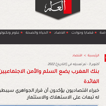
اضة
قضايا وحوادث
اﻗﺗﺻﺎد
الحياة والصحة
ﻋﻠوم وتكنولو
الرئيسية
>
اقتصاد
2022 أكتوبر 3 - تم تعديله في [التاريخ]
بنك المغرب يضع السلم والأمن الاجتماعيي
الفائدة
خبراء اقتصاديون يؤكدون أن قرار الجواهري سيب
له تبعات على الاستهلاك والاستثمار