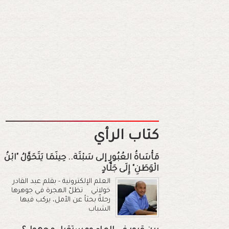
كتاب الرأي
مَأْسَاةُ العُبُورِ إلى سَبْتَة.. حِينَمَا يَتَحَوَّلُ "ابْنُ
الْوَطَنِ" إِلَى جَلَّادٍ
العلم الإلكترونية - بقلم عبد القادر
خولاني تظلّ الهجرة في جوهرها
رحلةً بحثاً عن الأمل، يركب فيها
الشباب