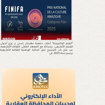
*العلم الإلكترونية* أعلنت جمعية مهرجان إسني ن ورغ الدولي
للفيلم الأمازيغي، بشراكة مع المعهد الملكي للثقافة الأمازيغية،
عن فتح باب الترشيح لنيل الجائزة الوطنية للثقافة الأمازيغية
برسم سنة 2025، في