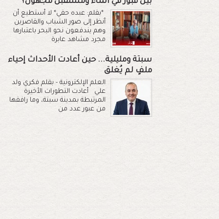
بين قبور في الماء ومستقبل مجهول؟
*بقلم: عبده حقي* لا أستطيع أن
أنظر إلى صور الشباب والقاصرين
وهم يندفعون نحو البحر باعتبارها
مجرد مشاهد عابرة
سبتة ومليلية... حين أعادت الأحداث إحياء
ملفٍ لم يُغلق
العلم الإلكترونية - بقلم فكري ولد
علي أعادت التطورات الأخيرة
المرتبطة بمدينة سبتة، وما رافقها
من عبور عدد من