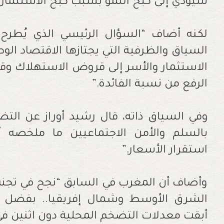
سيؤدي إلى كبح النمو بسبب كبح الاستثمار 
لكنه أضاف “السؤال الرئيسي الذي يُطرح 
السياق والظرفية التي يجتازها الاقتصاد ال
الاستثمار والأسر إلى قروض الاستهلاك وق
الرفع من نسبة الفائدة
”.
وفي السياق ذاته، قال رشيد أوراز عن التض
بالسلم والأمن الاجتماعيين ما ملخصه 
استقرار الأسعار
”.
وأضاف أن المغرب في السابق “نجح في تج
الشرق الأوسط وشمال إفريقيا.. بفضل سيا
أبقت معدلات التضخم المحلية دون اثنين ف