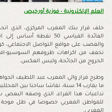
العلم الإلكترونية - فوزية أورخيص
خلف قرار بنك المغرب المركزي، الذي اتخذ
الفائدة القياسي 50 نقطة أ
والغضب على مواقع التواصل الاجتماعي، كون
تخفف من اكراهات ظروفهم السوسيو-اقتصاد
الخروج من الجائحة، وليس العكس.
وطرح قرار والي المغرب عبد اللطيف الجواه
ما يقارب 14 سنة، نقاشا ساخنا بين ال
تداعيات هذا القراء، الذي وصفه البعض ب"
للمواطن المغربي خصوصا في ظل موجة الغ
المغربي.