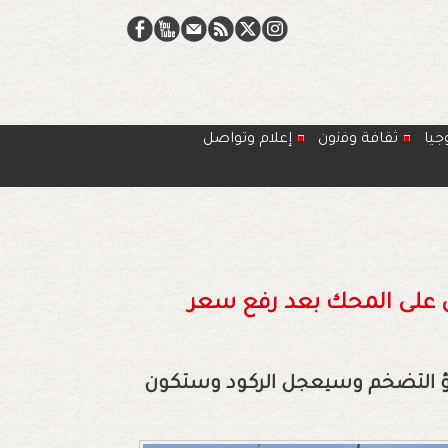
جيا
ﺛﻘﺎﻓﺔ وﻓﻧون
إعلام وتواصل
ن على المحك بعد رفع سعر
طؤ التضخم وسيعجل الركود وستكون