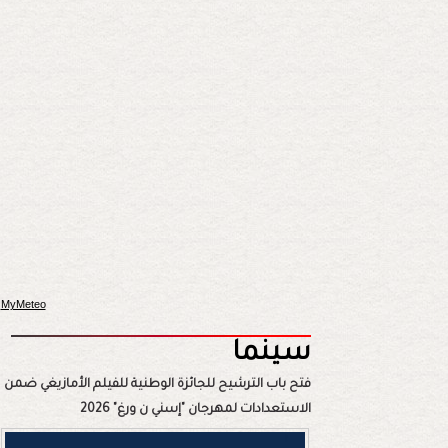
MyMeteo
سينما
فتح باب الترشيح للجائزة الوطنية للفيلم الأمازيغي ضمن
الاستعدادات لمهرجان "إسني ن ورغ" 2026