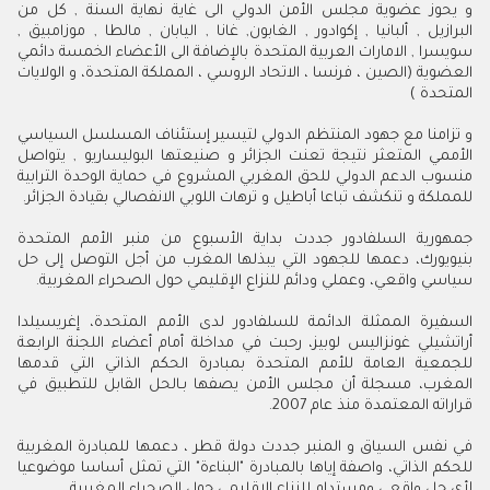
و يحوز عضوية مجلس الأمن الدولي الى غاية نهاية السنة , كل من
البرازيل , ألبانيا , إكوادور , الغابون, غانا , اليابان , مالطا , موزامبيق ,
سويسرا , الامارات العربية المتحدة بالإضافة الى الأعضاء الخمسة دائمي
العضوية (الصين ، فرنسا ، الاتحاد الروسي ، المملكة المتحدة، و الولايات
المتحدة )
و تزامنا مع جهود المنتظم الدولي لتيسير إستئناف المسلسل السياسي
الأممي المتعثر نتيجة تعنت الجزائر و صنيعتها البوليساريو , يتواصل
منسوب الدعم الدولي للحق المغربي المشروع في حماية الوحدة الترابية
للمملكة و تنكشف تباعا أباطيل و ترهات اللوبي الانفصالي بقيادة الجزائر.
جمهورية السلفادور جددت بداية الأسبوع من منبر الأمم المتحدة
بنيويورك، دعمها للجهود التي يبذلها المغرب من أجل التوصل إلى حل
سياسي واقعي، وعملي ودائم للنزاع الإقليمي حول الصحراء المغربية.
السفيرة الممثلة الدائمة للسلفادور لدى الأمم المتحدة، إغريسيلدا
أراتشيلي غونزاليس لوبيز، رحبت في مداخلة أمام أعضاء اللجنة الرابعة
للجمعية العامة للأمم المتحدة بمبادرة الحكم الذاتي التي قدمها
المغرب، مسجلة أن مجلس الأمن يصفها بـالحل القابل للتطبيق في
قراراته المعتمدة منذ عام 2007.
في نفس السياق و المنبر جددت دولة قطر ، دعمها للمبادرة المغربية
للحكم الذاتي، واصفة إياها بالمبادرة "البناءة" التي تمثل أساسا موضوعيا
لأي حل واقعي ومستدام للنزاع الإقليمي حول الصحراء المغربية.