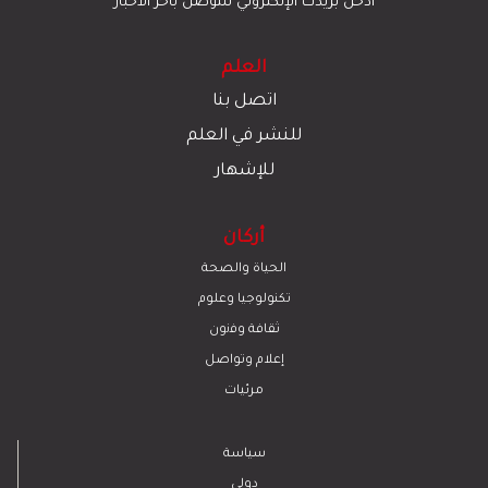
أدخل بريدك الإلكتروني للتوصل بآخر الأخبار
العلم
اتصل بنا
للنشر في العلم
للإشهار
أركان
الحياة والصحة
تكنولوجيا وعلوم
ﺛﻘﺎﻓﺔ وﻓﻧون
إعلام وتواصل
مرئيات
سياسة
دولي