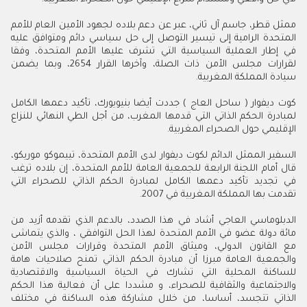
ممثل قطر، جاسم آل ثاني، عبر عن دعم بلاده لجهود الأمين العام للأمم
المتحدة الرامية إلى تيسير التوصل إلى حل سياسي دائم ومتوافق عليه
في إطار العملية السياسية التي تشرف عليها الأمم المتحدة، وفقا
لقرارات مجلس الأمن ذات الصلة، وآخرها القرار 2654، وبما يضمن
سيادة المملكة المغربية.
كوت ديفوار ( ساحل العاج ) جددت أيضا بنيويورك، تأكيد دعمها الكامل
لمبادرة الحكم الذاتي التي قدمها المغرب، من أجل الطي النهائي للنزاع
الإقليمي حول الصحراء المغربية.
السفير الممثل الدائم لكوت ديفوار لدى الأمم المتحدة، تييموكو موريكو،
قال أمام اللجنة الرابعة للجمعية العامة للأمم المتحدة، إن بلاده ترغب
في تجديد تأكيد دعمها الكامل لمبادرة الحكم الذاتي للصحراء التي
تقدمت بها المملكة المغربية في 2007.
الدبلوماسي العاجي أشاد في هذا الصدد، بالدعم الذي تقدمه أزيد من
مائة دولة عضو في الأمم المتحدة لهذا الحل التوافقي ، والذي يتماشى
مع القانون الدولي، وميثاق الأمم المتحدة وقرارات مجلس الأمن
والجمعية العامة مبرزا أن مبادرة الحكم الذاتي تمنح صلاحيات هامة
للساكنة المحلية التي تشارك في الحياة السياسية والاقتصادية
والاجتماعية والثقافية للصحراء، و مشددا على أن فعالية هذا الحكم
الذاتي تتجسد، أساسا، من خلال مشاركة هذه الساكنة في مختلف