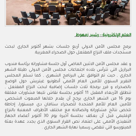
العلم الإلكترونية - رشيد زمهوط
برمج مجلس الأمن الدولي أربع جلسات بشهر أكتوبر الجاري لبحث
مستجدات ملف النزاع المفتعل حول الصحراء المغربية.
و عقد مجلس الأمن الاثنين الماضي أول جلسة مشاوراته برئاسة مندوب
البرازيل التي تترأس بلاده اجتماعات مجلس الأمن الدولي طيلة الشهر
الجاري , حيث تم التوافق على البرنامج الشهري , كما تسلم المجلس
التقرير السنوي للأمين العام الأممي أنطونيو غيتريش حول الوضع
بالصحراء و قرر برمجة ثلاث جلسات إضافية لبحث النزاع المفتعل ,
تنطلق الأربعاء المقبل 11 أكتوبر بجلسة نقاش تليها مشاورات مغلقة
يوم 16 من الشهر الجاري يرجح أن يقدم خلالها المبعوث الشخصي
للأمين العام للأمم المتحدة للصحراء ستافان دي ميستورا، إحاطة
تلخص نتائج مشاوراته واتصالاته مع مختلف الأطراف المعنية بالنزاع
الإقليمي قبل أن يعكف بجلسة أخيرة يوم 30 أكتوبر أعضاء الجهاز
التنفيذي الأممي على اعتماد نص القرار السنوي الذي يجدد عهدة بعثة
المينورسو التي تنقضي رسميا نهاية الشهر الجاري .