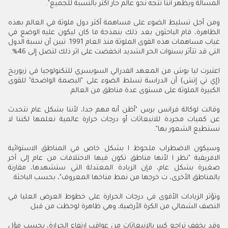
المسألة ويظهر أننا نتجه نحو عالم حار أكثر بالنسبة للجميع".
ومن أجل تسليط الضوء على مساهمة أكثر دول ملوثة في العالم بهذه
الظاهرة، قام الباحثون بعد ذلك بنمذجة ما كان ليكون عليه الوضع في
غياب مساهمات هذه القوى الملوثة منذ العام 1991. تبين أن نسبة الدول
التي قد تتأثر بسنوات الحر الشديد انخفضت على اثر ذلك لتصل إلى 46%.
اعتبرت ليا بوش من المعهد الفدرالي السويسري للتكنولوجيا في زيوريخ
(إي تي إتش) أن الدراسة تسلط الضوء على "البصمة الواضحة" للقوى
الكبيرة الملوثة على مستوى عدة مناطق من العالم.
وقالت لوكالة فرانس برس "أظن أنه مهم جدا، لأننا بشكل عام نتحدث
عن كميات مجردة للانبعاثات أو درجات حرارة عالمية نعلمها لكننا لا
نستطيع الشعور بها".
وسيكون الاضطراب ملحوظ ا بشكل خاص في المناطق الاستوائية
الافريقية "نظر ا لأنها مناطق تكون فيها الاختلافات من عام إلى آخر
صغيرة بشكل عام، فإن الزيادة المعتدلة التي ستشهدها، مقارنة
بالمناطق الأخرى، ت خرجها من نمط مناخها المعروف"، بحسب الباحثة.
وتؤثر الزيادات الأقوى في درجات الحرارة على خطوط العرض العليا في
النصف الشمالي من الكرة الأرضية، وهي ظاهرة لوحظت من قبل.
وقد يخفف تراجع كبير بالانبعاثات من عواقب ارتفاع الحرارة، بحسب مؤل