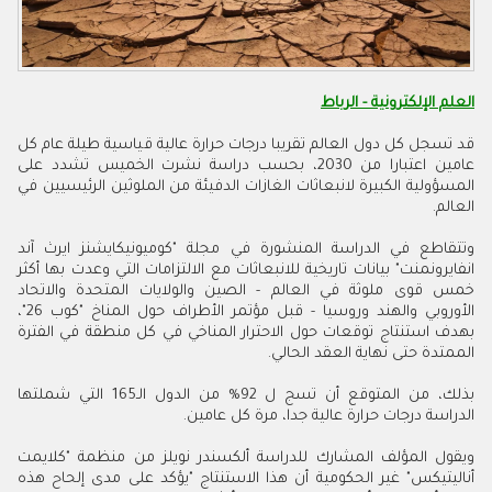
العلم الإلكترونية - الرباط
قد تسجل كل دول العالم تقريبا درجات حرارة عالية قياسية طيلة عام كل
عامين اعتبارا من 2030، بحسب دراسة نشرت الخميس تشدد على
المسؤولية الكبيرة لانبعاثات الغازات الدفيئة من الملوثين الرئيسيين في
العالم.
وتتقاطع في الدراسة المنشورة في مجلة "كوميونيكايشنز ايرث آند
انفايرونمنت" بيانات تاريخية للانبعاثات مع الالتزامات التي وعدت بها أكثر
خمس قوى ملوثة في العالم - الصين والولايات المتحدة والاتحاد
الأوروبي والهند وروسيا - قبل مؤتمر الأطراف حول المناخ "كوب 26"،
بهدف استنتاج توقعات حول الاحترار المناخي في كل منطقة في الفترة
الممتدة حتى نهاية العقد الحالي.
بذلك، من المتوقع أن تسج ل 92% من الدول الـ165 التي شملتها
الدراسة درجات حرارة عالية جدا، مرة كل عامين.
ويقول المؤلف المشارك للدراسة ألكسندر نويلز من منظمة "كلايمت
أناليتيكس" غير الحكومية أن هذا الاستنتاج "يؤكد على مدى إلحاح هذه