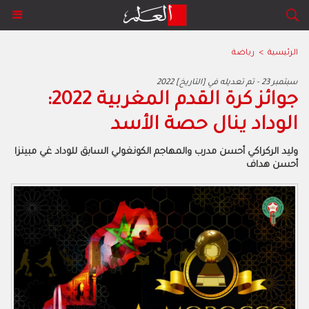
الرئيسية
>
رياضة
2022 سبتمبر 23 - تم تعديله في [التاريخ]
جوائز كرة القدم المغربية 2022:
الوداد ينال حصة الأسد
وليد الركراكي أحسن مدرب والمهاجم الكونغولي السابق للوداد غي مبينزا
أحسن هداف