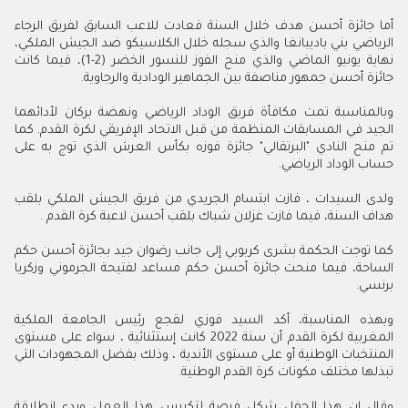
أما جائزة أحسن هدف خلال السنة فعادت للاعب السابق لفريق الرجاء
الرياضي بني باديبانغا والذي سجله خلال الكلاسيكو ضد الجيش الملكي،
نهاية يونيو الماضي والذي منح الفوز للنسور الخضر (2-1)، فيما كانت
جائزة أحسن جمهور مناصفة بين الجماهير الودادية والرجاوية.
وبالمناسبة تمت مكافأة فريق الوداد الرياضي ونهضة بركان لأدائهما
الجيد في المسابقات المنظمة من قبل الاتحاد الإفريقي لكرة القدم. كما
تم منح النادي "البرتقالي" جائزة فوزه بكأس العرش الذي توج به على
حساب الوداد الرياضي.
ولدى السيدات ، فازت ابتسام الجريدي من فريق الجيش الملكي بلقب
هداف السنة، فيما فازت غزلان شباك بلقب أحسن لاعبة كرة القدم .
كما توجت الحكمة بشرى كربوبي إلى جانب رضوان جيد بجائزة أحسن حكم
الساحة، فيما منحت جائزة أحسن حكم مساعد لفتيحة الجرموني وزكريا
برنسي.
وبهذه المناسبة، أكد السيد فوزي لقجع رئيس الجامعة الملكية
المغربية لكرة القدم أن سنة 2022 كانت إستثنائية ، سواء على مستوى
المنتخبات الوطنية أو على مستوى الأندية ، وذلك بفضل المجهودات التي
تبذلها مختلف مكونات كرة القدم الوطنية.
وقال إن هذا الحفل شكل فرصة لتكريس هذا العمل وبدء انطلاقة