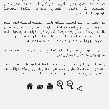
جديدة نحو تحقيق إنجازات أخرى ، من أجل تأكيد مكانة المغرب على
الصعيدين القاري والدولي ، داعيا إلى مزيد من المثابرة والاحترافية
للوصول إلى المبتغى.
من جهته، قال عبد السلام بلقشور رئيس العصبة الوطنية لكرة القدم
الاحترافية في تصريح لقناة (إم 24) الإخبارية التابعة لوكالة المغرب العربي
للأنباء، أن هذا الحفل يعد فرصة لتجميع كل مكونات أسرة كرة القدم
الوطنية ، والإشادة بالجهود التي تبذلها الفعاليات الرياضية ، وتعزيز ثقافة
الاعتراف وإبراز أداء الفاعلين في مجال كرة القدم الوطنية.
وقال بلقشور ،في نفس السياق، "نطمح إلى جعل هذه المبادرة حدثا
سنويا يميز نهاية كل موسم رياضي".
وتميز الحفل ، الذي حضره وزير الشباب والثقافة والتواصل، السيد محمد
المهدي بنسعيد، بتسليم العديد من الجوائز للمتوجين وكذا جوائز همت
أحسن أداء في كرة القدم للهواة ، وكرة القدم المتنوعة والنسوية.