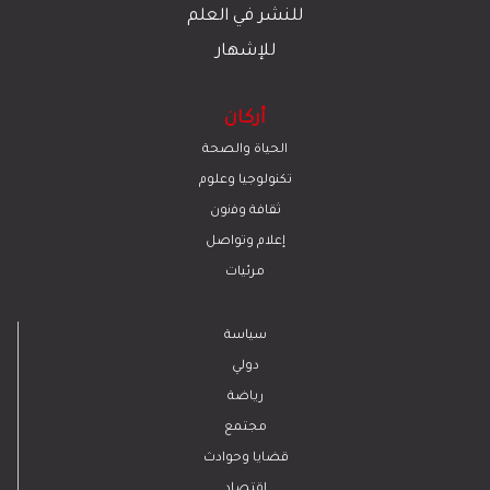
للنشر في العلم
للإشهار
أركان
الحياة والصحة
تكنولوجيا وعلوم
ﺛﻘﺎﻓﺔ وﻓﻧون
إعلام وتواصل
مرئيات
سياسة
دولي
رياضة
مجتمع
قضايا وحوادث
اقتصاد