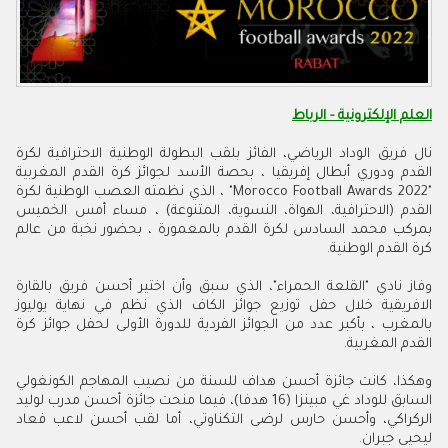
العلم الإلكترونية - الرباط
نال فريق الوداد الرياضي، الفائز بلقب البطولة الوطنية الاحترافية لكرة
القدم ودوري أبطال إفريقيا ، بحصة الأسد لجوائز كرة القدم المغربية
"
Morocco Football Awards 2022
" ، الذي نظمته العصب الوطنية لكرة
القدم (الاحترافية، الهواة، النسوية، المتنوعة) ، مساء أمس الخميس
بمركب محمد السادس لكرة القدم بالمعمورة ، بحضور نخبة من عالم
كرة القدم الوطنية.
وفاز نادي "القلعة الحمراء"، الذي سبق وأن اختير أحسن فريق بالقارة
الافريقية خلال حفل توزيع جوائز الكاف الذي نظم في نهاية يوليوز
بالمغرب ، بأكبر عدد من الجوائز الفردية للدورة الأولى لحفل جوائز كرة
القدم المغربية.
وهكذا، كانت جائزة أحسن هداف للسنة من نصيب المهاجم الكونغولي
السابق للوداد غي مبينزا (16 هدفا)، فيما منحت جائزة أحسن مدرب لوليد
الركراكي، وأحسن حارس لرضى التكناوتي، أما لقب أحسن لاعب فعاد
ليحيى جبران.