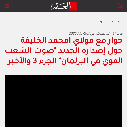
الرئيسية
>
مرئيات
2025 مايو 31 - تم تعديله في [التاريخ]
حوار مع مولاي امحمد الخليفة
حول إصداره الجديد "صوت الشعب
القوي في البرلمان" الجزء 3 والأخير