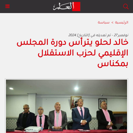
الرئيسية
>
سياسة
2024 نوفمبر 27 - تم تعديله في [التاريخ]
خالد لحلو يترأس دورة المجلس
الإقليمي لحزب الاستقلال
بمكناس