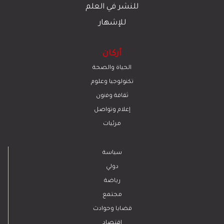
للنشر في العلم
للإشهار
أركان
الحياة والصحة
تكنولوجيا وعلوم
ﺛﻘﺎﻓﺔ وﻓﻧون
إعلام وتواصل
مرئيات
سياسة
دولي
رياضة
مجتمع
قضايا وحوادث
اقتصاد