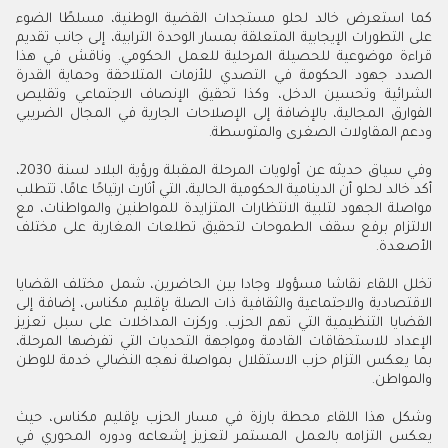
كما استعرض خالد لحلو مستجدات القضية الوطنية، مسلطًا الضوء
على التطورات الإيجابية المتعلقة بمسار الوحدة الترابية، إلى جانب تقديم
قراءة موضوعية للحصيلة المرحلية للعمل الحكومي. وناقش في هذا
الصدد جهود الحكومة في التصدي للأزمات المتلاحقة وحماية القدرة
الشرائية وتحسين الدخل، وكذا تحقيق الإنصاف الاجتماعي وتقليص
الفوارق المجالية، بالإضافة إلى الإصلاحات الجارية في المجال الضريبي
ودعم المقاولات الصغرى والمتوسطة.
وفي سياق حديثه عن أولويات المرحلة المقبلة ورؤية البلاد لسنة 2030،
أكد خالد لحلو أن الدينامية الحكومية الحالية، التي أثارت ارتياحًا عامًا، تتطلب
مواصلة الجهود لتلبية الانتظارات المتزايدة للمواطنين والمواطنات، مع
الالتزام برفع سقف الطموحات لتحقيق تطلعات المغاربة على مختلف
الأصعدة.
تخلل اللقاء نقاشا مسؤولا وجادا بين الحاضرين، شمل مختلف القضايا
الاقتصادية والاجتماعية والثقافية ذات الصلة بإقليم مكناس، إضافة إلى
القضايا التنظيمية التي تهم الحزب. وركزت المداخلات على سبل تعزيز
الإعداد للاستحقاقات القادمة ومواجهة التحديات التي تفرضها المرحلة،
بما يعكس التزام حزب الاستقلال بمواصلة نهجه النضالي خدمة للوطن
والمواطن.
وشكل هذا اللقاء محطة بارزة في مسار الحزب بإقليم مكناس، حيث
يعكس التزامه بالعمل المستمر لتعزيز إشعاعه ودوره المحوري في