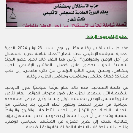
العلم الإلكترونية - الرباط
عقد حزب الاستقلال بإقليم مكناس، يوم السبت 23 نونبر 2024، الدورة
العادية لمجلسه الإقليمي تحت شعار *"تعبئة شاملة لحزب الاستقلال
من أجل الوطن والمواطن"*. ترأس هذا اللقاء خالد لحلو، عضو اللجنة
التنفيذية للحزب، بحضور علال خصال، المفتش الإقليمي للحزب
بمكناس، وحسن يمني، النائب البرلماني عن دائرة مكناس، إلى جانب
مشاركة فعالة لمنتخبي ومناضلات ومناضلي الحزب بالإقليم.
في كلمته الافتتاحية، قدم خالد لحلو عرضًا سياسيًا تناول الدينامية
التنظيمية التي يشهدها الحزب على ضوء مخرجات المؤتمر العام الثامن
عشر والمجلس الوطني بجلستيه الأولى والثانية. وأبرز العرض أهمية هذه
الدينامية في تعزيز التنظيم وتطوير الأداء الحزبي بما يتماشى مع
التحديات الراهنة، مع التركيز على تجديد التنظيمات والفروع والروابط
المهنية. وشدد على أن حزب الاستقلال يخطو بثبات نحو المستقبل برؤية
إصلاحية تهدف إلى تعزيز حضوره في المشهد السياسي الوطني،
والتأهب للاستحقاقات الانتخابية المقبلة بثقة وقوة تنظيمية.