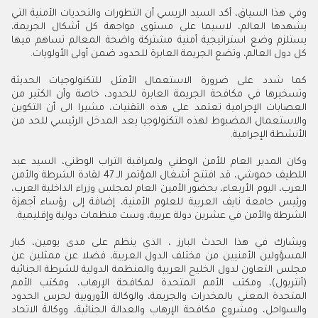
وفي هذا السياق، أكد السيد الريسي أن التطورات والتحديات الأمنية التي
يشهدها العالم، لاسيما على مستوى مواجهة كل أشكال الجريمة،
يستلزم وضع استراتيجية أمنية مشتركة واضحة المعالم تساهم فيها
كل دول العالم، وتضع الجريمة العابرة للحدود ضمن أولى الأولويات.
كما شدد على ضرورة الاستعمال الأمثل للتكنولوجيات الحديثة
وتسخيرها في مكافحة الجريمة العابرة للحدود، خاصة وأن الكثير من
العصابات الإجرامية تعتمد على هذه التقنيات، مشيرا الى أن التكوين
والاستعمال المضبوط لهذه التكنولوجيا يعد المدخل الرئيسي للحد من
الأنشطة الإجرامية.
وكان المدير العام للأمن الوطني ولمراقبة التراب الوطني، السيد عبد
اللطيف حموشي، قد افتتح أشغال المؤتمر الـ 47 لقادة الشرطة والأمن
العرب، اليوم الأربعاء، بحضور الأمين العام لمجلس وزراء الداخلية العرب،
ورئيس جامعة نايف العربية للعلوم الأمنية، إضافة إلى رؤساء أجهزة
الشرطة والأمن في عشرين دولة عربية، وست منظمات دولية وإقليمية.
ويشارك في هذا الحدث البارز ، الذي ينظم على مدى يومين، كبار
المسؤولين الأمنيين من مختلف الدول العربية، فضلا عن ممثلين عن
مجلس التعاون لدول الخليج العربية والمنظمة الدولية للشرطة الجنائية
(أنتربول)، ومكتب الأمم المتحدة لمكافحة الإرهاب، ومكتب الأمم
المتحدة المعني بالمخدرات والجريمة، والوكالة الأوروبية لحرس الحدود
والسواحل، ومشروع مكافحة الإرهاب والعدالة الجنائية، ووكالة الاتحاد