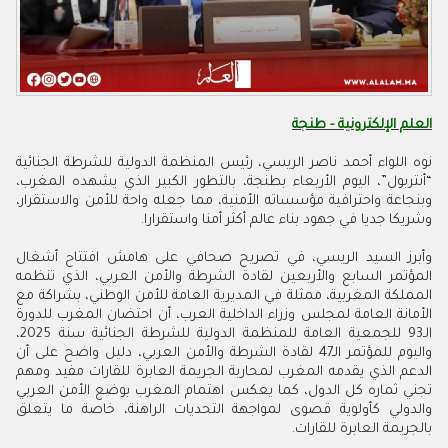
العلم الإلكترونية - طنجة
نوه اللواء أحمد ناصر الريسي، رئيس المنظمة الدولية للشرطة الجنائية
“أنتربول”، اليوم الأربعاء بطنجة، بالتطور الكبير الذي يشهده المغرب،
وبنجاعة واحترافية مؤسساته الأمنية، مما جعله واحة للأمن والاستقرار،
وشريكا جديا في جهود بناء عالم أكثر أمنا واستقرارا.
وأبرز السيد الريسي، في تصريح صحافي على هامش افتتاح أشغال
المؤتمر السابع والأربعين لقادة الشرطة والأمن العربي، الذي تنظمه
المملكة المغربية، ممثلة في المديرية العامة للأمن الوطني، بشراكة مع
الأمانة العامة لمجلس وزراء الداخلية العرب، أن احتضان المغرب للدورة
الـ93 للجمعية العامة للمنظمة الدولية للشرطة الجنائية سنة 2025،
واليوم للمؤتمر الـ47 لقادة الشرطة والأمن العربي، دليل واضح على أن
الدعم الذي يقدمه المغرب لمحاربة الجريمة العابرة للقارات مفيد ومهم
تجني ثماره كل الدول، كما يعكس اهتمام المغرب بوضع الأمن العربي
والدولي كأولوية قصوى لمواجهة التحديات الراهنة، خاصة ما يتعلق
بالجريمة العابرة للقارات.