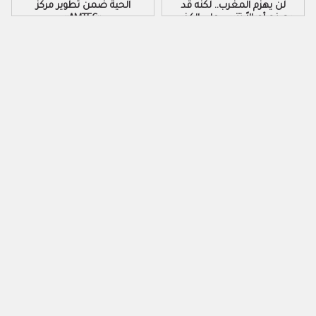
لن يهزم المغرب.. لكنه قد
الحية ضمن تطوير مركز
يصنع أجيالاً تتربى على الكذب
«AMTEC»
والكراهية والتزوير