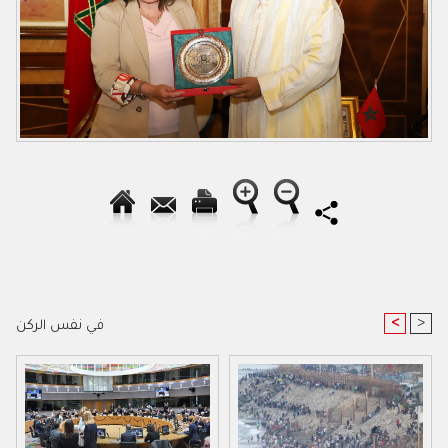
<
>
في نفس الركن