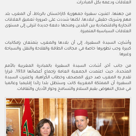
العلاقات ودعمه بكل المبادرات.
من جهتها، اعتبرت سفيرة جمهورية كازاخستان بالرباط، أن المغرب بلد
مهم وشريك حقيقي لبلادها، لكنها شددت على ضرورة تعميق العلاقات
التجارية والاقتصادية بين البلدين ومنحها دفعة جديدة لترقى إلى مستوى
العلاقات السياسية المتميزة.
وأشارت السيدة السفيرة، إلى أن بلادها والمغرب يتمتعان بإمكانيات
كبيرة وجب تطويرها خاصة في مجالات الطاقة والفلاحة والنقل والسياحة
وغيرها.
من جانب آخر، أشادت السيدة السفيرة بالمبادرة المغربية بالأمم
المتحدة، حيث اعتمدت الجمعية العامة بإجماع أعضائها الـ193، قرارا
تقدم به المغرب ضد حرق المصحف وخطاب الكراهية، واعتبرت السيدة
السفيرة أن المملكة المغربية كانت وستظل بلدا رائدا إقليميا وعالميا
في مجال النهوض بقيم السلام والتسامح وحوار الأديان والثقافات.