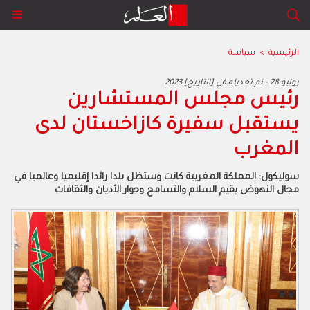
الرئيسية
>
سياسة
2023 يوليو 28 - تم تعديله في [التاريخ]
رئيس مجلس المستشارين
يستقبل سفيرة كازاخستان لدى
المغرب
سوليكول: المملكة المغربية كانت وستظل بلدا رائدا إقليميا وعالميا في
مجال النهوض بقيم السلام والتسامح وحوار الأديان والثقافات