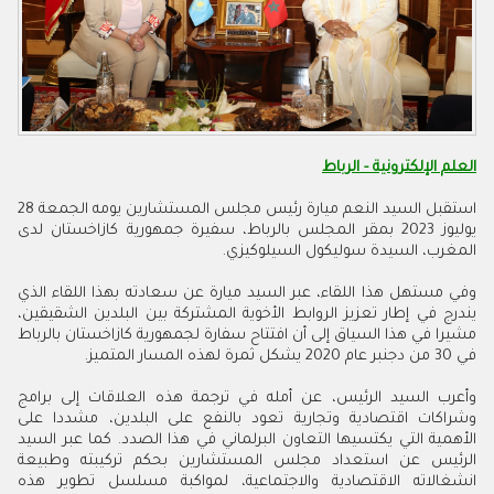
العلم الإلكترونية - الرباط
استقبل السيد النعم ميارة رئيس مجلس المستشارين يومه الجمعة 28
يوليوز 2023 بمقر المجلس بالرباط، سفيرة جمهورية كازاخستان لدى
المغرب، السيدة سوليكول السيلوكيزي.
وفي مستهل هذا اللقاء، عبر السيد ميارة عن سعادته بهذا اللقاء الذي
يندرج في إطار تعزيز الروابط الأخوية المشتركة بين البلدين الشقيقين،
مشيرا في هذا السياق إلى أن افتتاح سفارة لجمهورية كازاخستان بالرباط
في 30 من دجنبر عام 2020 يشكل ثمرة لهذه المسار المتميز.
وأعرب السيد الرئيس، عن أمله في ترجمة هذه العلاقات إلى برامج
وشراكات اقتصادية وتجارية تعود بالنفع على البلدين، مشددا على
الأهمية التي يكتسيها التعاون البرلماني في هذا الصدد. كما عبر السيد
الرئيس عن استعداد مجلس المستشارين بحكم تركيبته وطبيعة
انشغالاته الاقتصادية والاجتماعية، لمواكبة مسلسل تطوير هذه