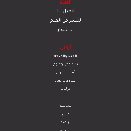
العلم
اتصل بنا
للنشر في العلم
للإشهار
أركان
الحياة والصحة
تكنولوجيا وعلوم
ﺛﻘﺎﻓﺔ وﻓﻧون
إعلام وتواصل
مرئيات
سياسة
دولي
رياضة
مجتمع