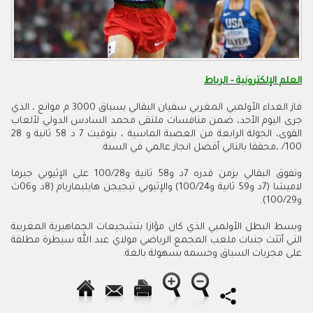
العلم الإلكترونية - الرباط
فاز العداء الأولمبي المغربي سفيان البقالي بسباق 3000 م موانع ، الذي
جرى اليوم الأحد، ضمن منافسات ملتقى محمد السادس الدولي لألعاب
القوى، الجولة الرابعة من العصبة الماسية ، بتوقيت 7 د 58 ثانية و 28
100/ ،محققا بالتالي أفضل انجاز عالمي في السنة.
وتفوق البقالي بزمن قدره 7د و58 ثانية و100/28 على الإثيوبي جيرما
لاميشا (7د و59 ثانية و100/24) والإثيوبي تيجيجن هايليماريام (8د و06ث
و100/29).
وبسط البطل الأولمبي الذي كان مؤازا بتشجيعات الجماهيرية المغربية
التي أثثت جنبات ملعب المجمع الرياضي مولاي عبد الله سيطرة مطلقة
على مجريات السباق وحسمه بسهولة بالغة.