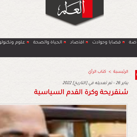
اضة
قضايا وحوادث
اﻗﺗﺻﺎد
الحياة والصحة
ﻋﻠوم وتكنولو
الرئيسية
>
كتاب الرأي
2022 يناير 26 - تم تعديله في [التاريخ]
شنقريحة وكرة القدم السياسية