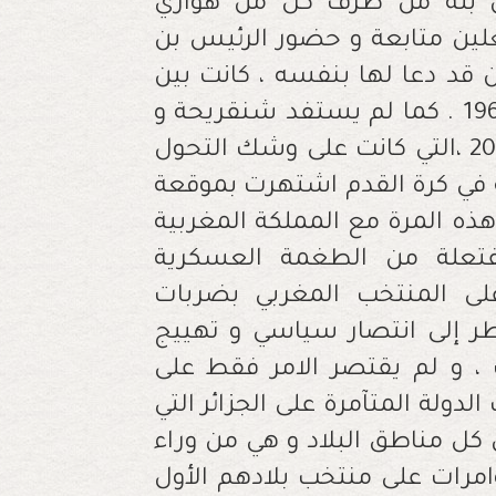
 بن بلة من طرف كل من هواري
غلين متابعة و حضور الرئيس بن
ن قد دعا لها بنفسه ، كانت بين
المنتخب الجزائري و نظيره البرازيلي سنة 1965 . كما لم يستفد شنقريحة و
تبون من الازمة مع الشقيقة مصر سنة 2009 ،التي كانت على وشك التحول
في كرة القدم اشتهرت بموقعة
هذه المرة مع المملكة المغربية
مفتعلة من الطغمة العسكرية
 على المنتخب المغربي بضربات
ر إلى انتصار سياسي و تهييج
، و لم يقتصر الامر فقط على
دولة المتآمرة على الجزائر التي
 مناطق البلاد و هي من وراء
امرات على منتخب بلادهم الأول