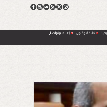
جيا
ﺛﻘﺎﻓﺔ وﻓﻧون
إعلام وتواصل