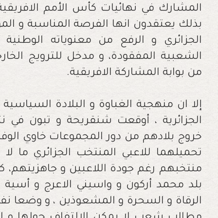
المشارك في نهائيات كأس الأمم الافريقية ا
بذلك يعتقدون انها الفرصة المناسبة و ا
الجزائري و الرفع من معنوياته الوطنية
الشعبية المفقودة، و مدخل للترويج الخارج
من بوابة المشاركة الافريقية.
إلا ان منهجية الغباوة و البلادة السياسية
الجزائرية ، أوقعت شنقريحة و تبون في نت
خروج بلادهم من دور المجموعات خاوي الوف
تحميلهما للاعبي المنتخب الجزائري ما لا 
منتخبهم رغم جودة اللاعبين و جاهزيتهم، ك
بلد محمد أركون و واسيني الاعرج و أسية جب
الرقاة و السحرة و المشعوذين ، و وضعا ن
مطالب شعب لا يمكن الالتفاف حولها و لا