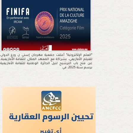
*العلم الإلكترونية* أعلنت جمعية مهرجان إسني ن ورغ الدولي
للفيلم الأمازيغي، بشراكة مع المعهد الملكي للثقافة الأمازيغية،
عن فتح باب الترشيح لنيل الجائزة الوطنية للثقافة الأمازيغية
برسم سنة 2025، في