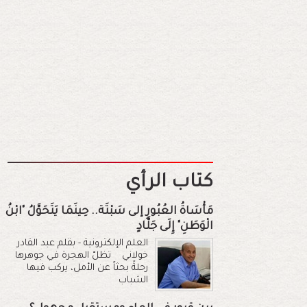
كتاب الرأي
مَأْسَاةُ العُبُورِ إلى سَبْتَة.. حِينَمَا يَتَحَوَّلُ "ابْنُ
الْوَطَنِ" إِلَى جَلَّادٍ
العلم الإلكترونية - بقلم عبد القادر
خولاني تظلّ الهجرة في جوهرها
رحلةً بحثاً عن الأمل، يركب فيها
الشباب