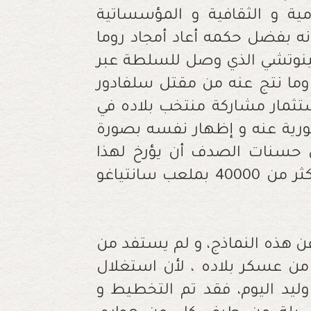
ية و الثقافية و المؤسساتية
أنه بفضل حكمه أعاد أمجاد روما
 بينوتشي الذي وصل للسلطة عبر
 وما نتج عنه من مقتل سلفادور
ثمار مشاركة منتخب بلاده في
صورة الدكتاتورية عنه و إظهار نفسه بصورة
 من حسنات الصدف أن يؤرخ لهذا
الدكتاتور طابعه الدموي من خلال اعتقال أكثر من 40000 بملعب سانتياغو
عن هذه النماذج، و لم يستفد من
ن عسكر بلاده ، لأن استغلال
وليد اليوم، فقد تم التخطيط و