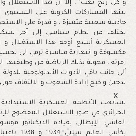
و كل ريح تهب" ، إلا أن هذا الاستغلال وا
بينها المشاركات الكروية على المستوى ا
جاذبية شعبية متميزة ، و قدرة على الاستح
يختلف من نظام سياسي إلى آخر تشكل ف
العسكرية أبشع أوجه هذا الاستغلال و 
مكشوفة و انتهازية مباشرة ترمي الى تحسين
زمرته ، محولة بذلك الرياضة من وظيفتها الع
ألى جانب باقي الأدوات الأيديولوجية للدولة
تدجين و كبح إرادة الشعوب و الالتفاف حول 
تشابهت الأنظمة العسكرية الاستبدادية
الجزائري في صور الاستغلال المفضوح للإنج
الفاشي الإيطالي بقيادة الديكتاتور موس
بكأس العالم