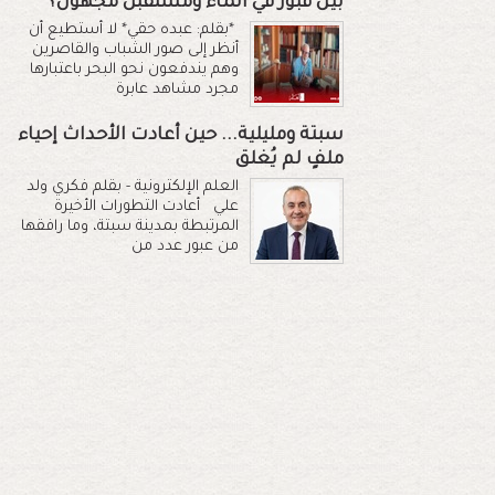
بين قبور في الماء ومستقبل مجهول؟
*بقلم: عبده حقي* لا أستطيع أن
أنظر إلى صور الشباب والقاصرين
وهم يندفعون نحو البحر باعتبارها
مجرد مشاهد عابرة
سبتة ومليلية... حين أعادت الأحداث إحياء
ملفٍ لم يُغلق
العلم الإلكترونية - بقلم فكري ولد
علي أعادت التطورات الأخيرة
المرتبطة بمدينة سبتة، وما رافقها
من عبور عدد من