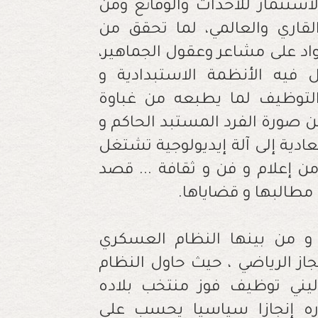
لاستثمار للاحداث والوقائع ومن
لقاري والعالمي، لما تحقق من
واد على مشاعر وعقول الجماهير،
يه الأنظمة الاستبدادية و
التوظيف لما يطبعه من غباوة
 صورة الفرد المستبد الحاكم و
ادية إلى آلة إيديولوجية تشتغل
 من إعلام و فن و ثقافة ... قصد
مطالبها و قضاياها.
 و من بينها النظام العسكري
از الرياضي ، حيث حاول النظام
وليني توظيف فوز منتخب بلاده
 سنتي 1934 و 1938 باعتباره إنجازا سياسيا يحسب على