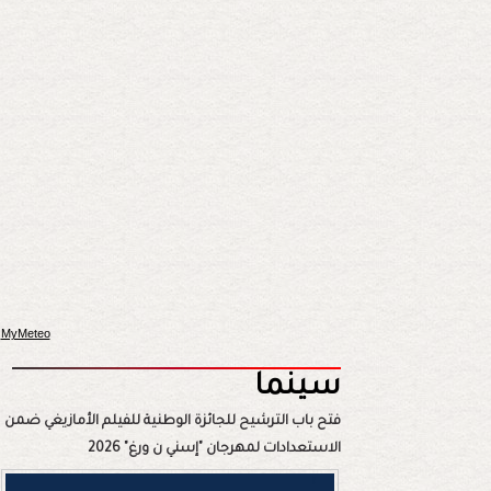
MyMeteo
سينما
فتح باب الترشيح للجائزة الوطنية للفيلم الأمازيغي ضمن
الاستعدادات لمهرجان "إسني ن ورغ" 2026