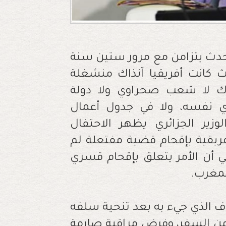
دث يتزامن مع مرور ستين سنة
ث كانت أفريقيا آنذاك منشغلة
ذاك لا شعب صحراوي ولا دولة
ري نفسه، ولا في جدول أعمال
لوزير الجزائري يظهر الاحتفال
فريقية بإقحام قضية مفتعلة لم
ي أن الأمر يتعلق بإقحام قسري
مغرب.
ف الذي جيء به بعد تنحية سلفه
 من السفر، وفرض مراقبة صارمة