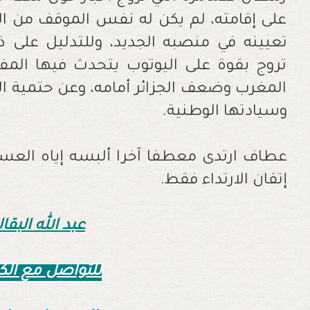
على إقامته، لم يكن له نفس الموقف من ال
تعيينه في منصبه الجديد، وللتدليل على ذ
تروج بقوة على اليوتوب يتحدث فيها المف
المغرب وضعف الجزائر أمامه، وعن حتمية 
وسيادتها الوطنية.
عطاف ارتدى معطفا آخرا ألبسه إياه العسكر
إتقان الارتداء فقط.
عبد الله البقا
للتواصل مع الك