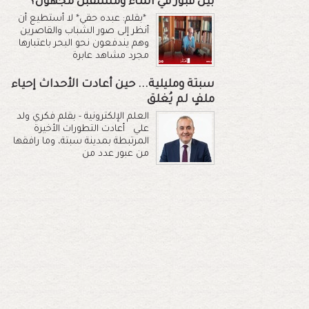
بين قبور في الماء ومستقبل مجهول؟
*بقلم: عبده حقي* لا أستطيع أن
أنظر إلى صور الشباب والقاصرين
وهم يندفعون نحو البحر باعتبارها
مجرد مشاهد عابرة
سبتة ومليلية... حين أعادت الأحداث إحياء
ملفٍ لم يُغلق
العلم الإلكترونية - بقلم فكري ولد
علي أعادت التطورات الأخيرة
المرتبطة بمدينة سبتة، وما رافقها
من عبور عدد من