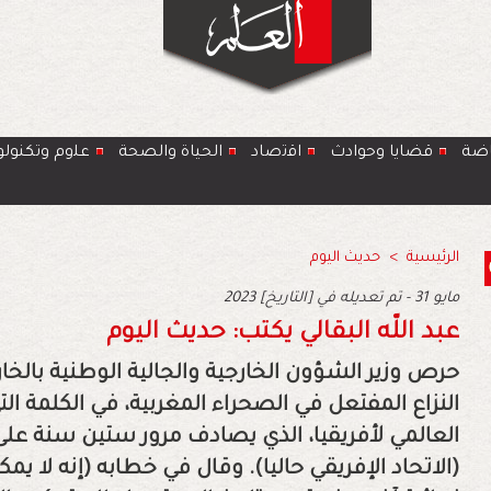
اضة
قضايا وحوادث
اﻗﺗﺻﺎد
الحياة والصحة
ﻋﻠوم وتكنولو
الرئيسية
>
حديث اليوم
2023 مايو 31 - تم تعديله في [التاريخ]
عبد اللّه البقالي يكتب: حديث اليوم
حرص وزير الشؤون الخارجية والجالية الوطنية بالخار
النزاع المفتعل في الصحراء المغربية، في الكلمة التي
العالمي لأفريقيا، الذي يصادف مرور ستين سنة عل
(الاتحاد الإفريقي حاليا). وقال في خطابه (إنه لا ي