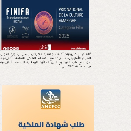
*العلم الإلكترونية* أعلنت جمعية مهرجان إسني ن ورغ الدولي
للفيلم الأمازيغي، بشراكة مع المعهد الملكي للثقافة الأمازيغية،
عن فتح باب الترشيح لنيل الجائزة الوطنية للثقافة الأمازيغية
برسم سنة 2025، في