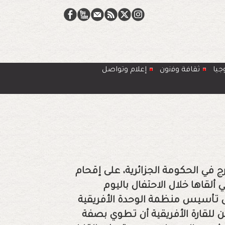
جيا
ﺛﻘﺎﻓﺔ وﻓﻧون
إعلام وتواصل
ج في الحكومة الجزائرية، على إقحام
 ألقاها خلال الاحتفال باليوم
ى تأسيس منظمة الوحدة الأفريقية
مكن للقارة الأفريقية أن تطوي بصفة