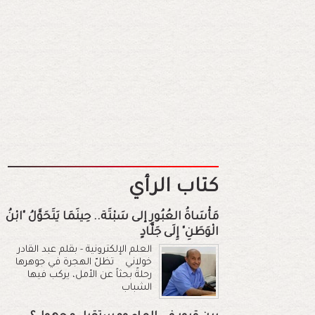
كتاب الرأي
مَأْسَاةُ العُبُورِ إلى سَبْتَة.. حِينَمَا يَتَحَوَّلُ "ابْنُ
الْوَطَنِ" إِلَى جَلَّادٍ
العلم الإلكترونية - بقلم عبد القادر
خولاني تظلّ الهجرة في جوهرها
رحلةً بحثاً عن الأمل، يركب فيها
الشباب