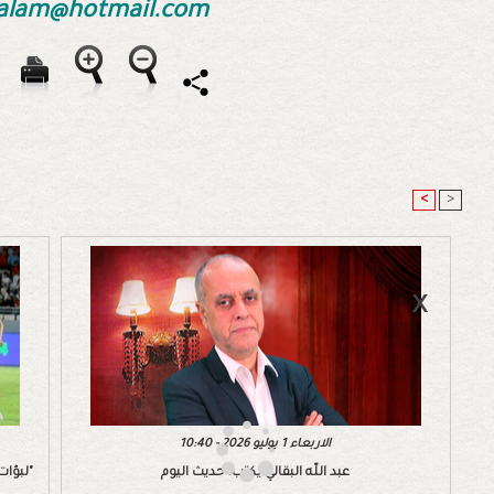
_alam@hotmail.com
<
>
الاربعاء 1 يوليو 2026 - 10:40
عبد اللّه البقالي يكتب: حديث اليوم
"لبؤات الأطلس" يواجهن جنوب إفريقيا برسم ربع نهائي الـ "كان"