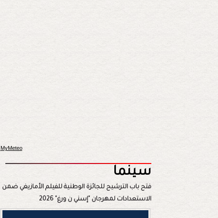
MyMeteo
سينما
فتح باب الترشيح للجائزة الوطنية للفيلم الأمازيغي ضمن
الاستعدادات لمهرجان "إسني ن ورغ" 2026