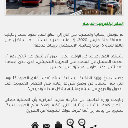
العلم الإلكترونية -متابعة
لم تتوصل إسبانيا والمغرب حتى الآن إلى اتفاق لفتح حدود سبتة ومليلية
المغلقة منذ مارس 2020، إذ أعلنت مدريد السبت أنها ستظل على
حالها لمدة 15 يوما إضافية، "لاستكمال ترتيبات فتحها".
وتستمر المفاوضات، في الوقت الحالي، دون أن تسفر عن نتائج، رغم أن
الهدف المتمثل في القضاء على التهريب المعيشي، الذي غذى اقتصاد
المدينتين لوقت طويل، مشترك بين الجانبين.
وحسب بلاغ لوزارة الداخلية الإسبانية "سيتم تمديد إغلاق الحدود 15 يوما
حتى يتم الانتهاء من وضع شروط إعادة فتح المعابر الحدودية، عند
الدخول والخروج من سبتة ومليلية، بشكل منظم وتدريجي".
وتابعت وزارة الداخلية في حكومة مدريد المركزية بأن العملية تتعلق
بـ"إنهاء كافة الترتيبات والآليات التي تنظم إعادة فتح الحدود البرية"،
مشيرة في بيانها إلى أنها "عززت قوات الشرطة" في الثغرين.