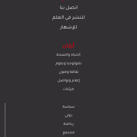
اتصل بنا
للنشر في العلم
للإشهار
أركان
الحياة والصحة
تكنولوجيا وعلوم
ﺛﻘﺎﻓﺔ وﻓﻧون
إعلام وتواصل
مرئيات
سياسة
دولي
رياضة
مجتمع