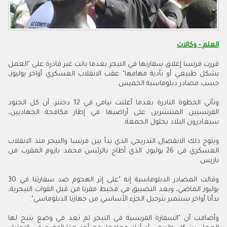
العلم - وكالات
قررت فرنسا إغلاق سفارتها في النيجر بعدما باتت غير قادرة على "العمل
بشكل طبيعي أو تأدية مهامها" عقب الانقلاب العسكري أواخر يوليوز،
حسب مصادر دبلوماسية الخميس
.
وتأتي الخطوة النادرة بعدما أعلنت نيامي في 12 دجنبر، أن كل الجنود
الفرنسيين المنتشرين على أراضيها في إطار مكافحة الجهاديين،
سيغادرون البلاد بحلول الجمعة
.
ويتوج ذلك الانفصال التدريجي الذي بدأ بين فرنسا والنيجر منذ الانقلاب
العسكري في 26 يوليوز، الذي أطاح بالرئيس محمد بازوم المقرب من
باريس
.
وقالت المصادر الدبلوماسية إنه "على إثر الهجوم ضد سفارتنا في 30
يوليوز الماضي، وبعد التضييق في محيط مقرنا من قبل القوات النيجرية،
بدأنا أواخر سبتمبر بترحيل الجزء الأساسي من جهازنا الدبلوماسي".
وأضافت أن "السفارة الفرنسية في النيجر لم تعد في وضع يتيح لها