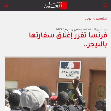
الرئيسية
>
دولي
2023 ديسمبر 22 - تم تعديله في [التاريخ]
فرنسا تقرر إغلاق سفارتها
بالنيجر..