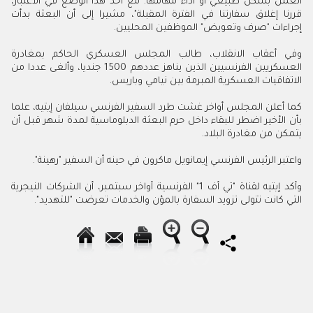
العمل بشكل طبيعي أو أداء مهامها. مع أخذ هذا الوضع في الاعتبار،
قررنا إغلاق سفارتنا في الفترة المقبلة"، مشيرا إلى أن البعثة بدأت
إجراءات "صرف وتعويض" الموظفين المحليين
.
وفي أعقاب الانقلاب، طالب المجلس العسكري الحاكم بمغادرة
العسكريين الفرنسيين الذين يناهز عددهم 1500 جنديا، وألغى عددا من
الاتفاقيات العسكرية المبرمة بين نيامي وباريس
.
كما أعلن المجلس أواخر غشت طرد السفير الفرنسي سيلفان إيتيه، علما
بأن الأخير اضطر للبقاء داخل حرم البعثة الدبلوماسية لمدة شهر قبل أن
يتمكن من مغادرة البلاد
.
واعتبر الرئيس الفرنسي إيمانويل ماكرون في حينه أن السفير "رهينة".
وأكد إيتيه لقناة "تي أف 1" الفرنسية أواخر سبتمبر، أن الشركات النيجرية
التي كانت تتولى تزويد السفارة بالمؤن والخدمات تعرضت "للتهديد".