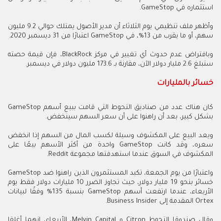
استثماره في GameStop.
وأظهر ملف تنظيمي يوم الثلاثاء أن مدير الأصول يمتلك حوالي 9.2 مليون
سهم، أو ما يقرب من 13%، في GameStop اعتبارًا من 31 ديسمبر 2020.
وبافتراض عدم حدوث أي تغيير في مركز BlackRock، فإن قيمة حصته
ستبلغ 2.6 مليار دولار الآن، مقارنة بـ 173.6 مليون دولار في ديسمبر.
خسائر بالمليارات
كان هناك عدد من صناديق التحوط التي قامت ببيع أسهم GameStop
بشكل كبير، بعد أن راهنوا على أن سعر السهم سينخفض.
ويعد البيع على المكشوف وسيلة لكسب المال من السهم إذا انخفض
سعره، وقد كانت GameStop واحدة من أكثر الأسهم بيعًا على
المكشوف في السوق عندما استهدفتها مجموعة Reddit.
واعتبارًا من يوم الجمعة، تكبد المستثمرون الذين راهنوا ضد GameStop
خسائر بنحو 19 مليار دولار، حيث تجاوز الضرر 10 مليارات دولار فقط يوم
الأربعاء، عندما ارتفعت أسهم GameStop بنسبة 135% وفقًا لبيانات
Ortex المقدمة إلى Business Insider.
وقال صندوقا التحوط Citron و Melvin Capital، الأربعاء، إنهما أغلقا