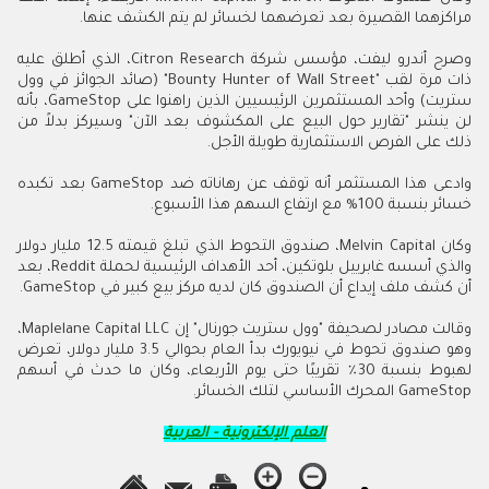
مراكزهما القصيرة بعد تعرضهما لخسائر لم يتم الكشف عنها.
وصرح أندرو ليفت، مؤسس شركة Citron Research، الذي أطلق عليه
ذات مرة لقب "Bounty Hunter of Wall Street" (صائد الجوائز في وول
ستريت) وأحد المستثمرين الرئيسيين الذين راهنوا على GameStop، بأنه
لن ينشر "تقارير حول البيع على المكشوف بعد الآن" وسيركز بدلاً من
ذلك على الفرص الاستثمارية طويلة الأجل.
وادعى هذا المستثمر أنه توقف عن رهاناته ضد GameStop بعد تكبده
خسائر بنسبة 100% مع ارتفاع السهم هذا الأسبوع.
وكان Melvin Capital، صندوق التحوط الذي تبلغ قيمته 12.5 مليار دولار
والذي أسسه غابرييل بلوتكين، أحد الأهداف الرئيسية لحملة Reddit، بعد
أن كشف ملف إيداع أن الصندوق كان لديه مركز بيع كبير في GameStop.
وقالت مصادر لصحيفة "وول ستريت جورنال" إن Maplelane Capital LLC،
وهو صندوق تحوط في نيويورك بدأ العام بحوالي 3.5 مليار دولار، تعرض
لهبوط بنسبة 30٪ تقريبًا حتى يوم الأربعاء، وكان ما حدث في أسهم
GameStop المحرك الأساسي لتلك الخسائر.
العلم الإلكترونية - العربية