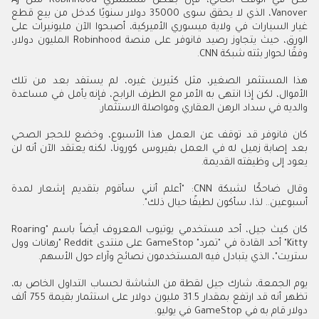
لكن في الوقت الحالي، فإن بعض مستثمري Robinhood مثل AJ
Vanover، الذي لا يحقق سوى 35000 دولار سنويًا كدخل من بيع قطع
غيار السيارات في ولاية ميسوري الأميركية، أصبحوا الآن مليونيرات على
الورق، حيث يتجاوز رصيد فانوفر على منصة Robinhood المليون دولار،
وفقًا لحوار بثته شبكة CNN.
هذا المستثمر الصغير، مثل كثيرين غيره، لم يستفد بعد من تلك
الأموال، لكن إذا انتهى به الأمر مع الطرف الرابح، فإنه يأمل في مساعدة
والديه في سداد الرهن العقاري ومواصلة الاستثمار.
كان فانوفر قد توقف عن العمل هذا الأسبوع، وخضع للحجر الصحي
بعد إصابة زميل له في العمل بفيروس كورونا، لكنه يعتقد الآن أنه لن
يعود إلى وظيفته القديمة.
وقال ضاحكًا لشبكة CNN: "أعلم أنني سأقوم بتقديم إشعار لمدة
أسبوعين.. لذا، سأكون لطيفًا حيال ذلك".
كان كيث جيل، أحد مستخدمي يوتيوب المعروف أيضاً باسم "Roaring
Kitty" أحد القادة في "تمرد" GameStop على منتدى Reddit "رهانات وول
ستريت"، الذي يتبادل فيه المستخدمون نصائح وآراء حول الأسهم.
يوم الجمعة، شارك جيل لقطة من الشاشة لحساب التداول الخاص به،
تظهر أنه قد ارتفع بمقدار 31.5 مليون دولار على استثمار بقيمة 755 ألف
دولار قام به في GameStop في يوليو.