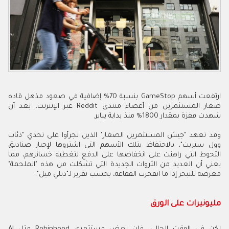
ارتفعت أسهم GameStop بنسبة 70% إضافية في صعود مذهل قاده
صغار المستثمرين من أعضاء منتدى Reddit عبر الإنترنت، بعد أن
شهدت قفزة بمقدار 1800% منذ بداية يناير.
وقد تعهد "جيش المستثمرين الصغار" الذين تجرأوا على تحدي "ذئاب
وول ستريت"، بالاحتفاظ بتلك الأسهم التي اشتروها لإجبار صناديق
التحوط التي راهنت على انخفاضها على الدفع لتغطية خسائرهم، مما
يعني أن العديد من الثروات الجديدة التي تشكلت من هذه "الملحمة"
معرضة للتبخر إذا ما انفجرت الفقاعة، بحسب تقرير لـ"ديلي ميل".
مليونيرات على الورق