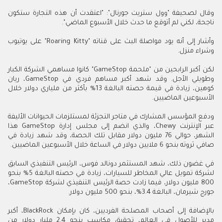
وقال لصحيفة "وول ستريت جورنال": "اعتقدت أن هذه التجارة ستكون
ناجحة، لكني لم أتوقع ما حدث خلال الأسبوع الماضي".
وأشار إلى أنه يود مواصلة البث على قناته "Roaring Kitty" على يوتيوب
وشراء منزل.
لكن أكبر الرابحين من "ملحمة GameStop" كانوا مساهمي الشركة الكبار
وطويلي الأجل. وقد شهد أكبر مساهم فردي في GameStop، ريان
كوهين، زيادة في قيمة حصته البالغة 13% بأكثر من ملياري دولار خلال
الأسبوعين الماضيين.
ودفع المؤسس المشارك في متاجر التجزئة لمستلزمات الحيوانات الأليفة
عبر الإنترنت Chewy، والذي انضم إلى مجلس إدارة GameStop هذا
الشهر، حوالي 76 مليون دولار مقابل تلك الحصة، وقد شهد زيادة في
صافي ثروته بنحو 6 ملايين دولار في الساعة خلال الأسبوعين الماضيين.
في غضون ذلك، شهد المستثمر دونالد فوس، الرئيس التنفيذي السابق
لشركة تمويل عالي المخاطر للسيارات، زيادة في حصته البالغة 5% بنحو
800 مليون دولار، فيما زادت حصة الرئيس التنفيذي لشركة GameStop،
جورج شيرمان، البالغة 3.4%، بنحو 500 مليون دولار.
بالإضافة إلى أصحاب المصلحة الفرديين، كان بإمكان BlackRock، أكبر
مدير للأصول في العالم، تحقيق مكاسب بنحو 2.4 مليار دولار من