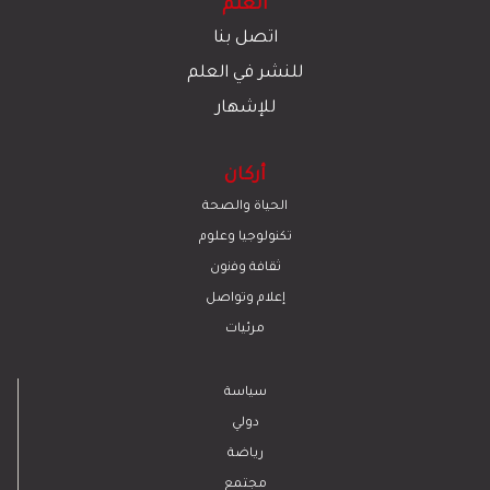
العلم
اتصل بنا
للنشر في العلم
للإشهار
أركان
الحياة والصحة
تكنولوجيا وعلوم
ﺛﻘﺎﻓﺔ وﻓﻧون
إعلام وتواصل
مرئيات
سياسة
دولي
رياضة
مجتمع