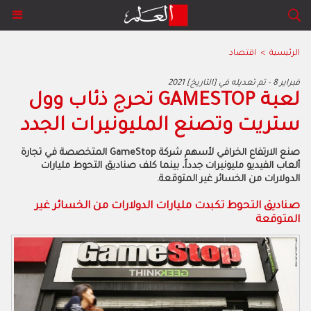
الرئيسية
>
اقتصاد
2021 فبراير 8 - تم تعديله في [التاريخ]
لعبة GAMESTOP تحرج ذئاب وول
ستريت وتصنع المليونيرات الجدد
صنع الارتفاع الخرافي لأسهم شركة GameStop المتخصصة في تجارة
ألعاب الفيديو مليونيرات جدداً، بينما كلف صناديق التحوط مليارات
الدولارات من الخسائر غير المتوقعة.
صناديق التحوط تكبدت مليارات الدولارات من الخسائر غير
المتوقعة